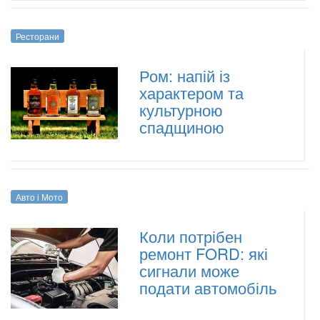
Ресторани
Ром: напій із
характером та
культурною
спадщиною
Авто і Мото
Коли потрібен
ремонт FORD: які
сигнали може
подати автомобіль