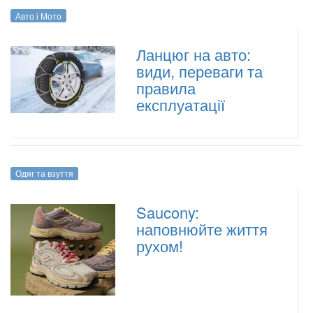
Авто і Мото
Ланцюг на авто:
види, переваги та
правила
експлуатації
Одяг та взуття
Saucony:
наповнюйте життя
рухом!