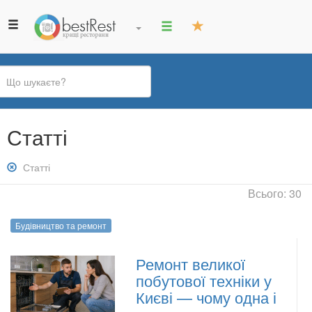
Ви
Статті
є
тут
Зняти
Статті
фільтр:
Всього: 30
Статті
Будівництво та ремонт
Ремонт великої
побутової техніки у
Києві — чому одна і