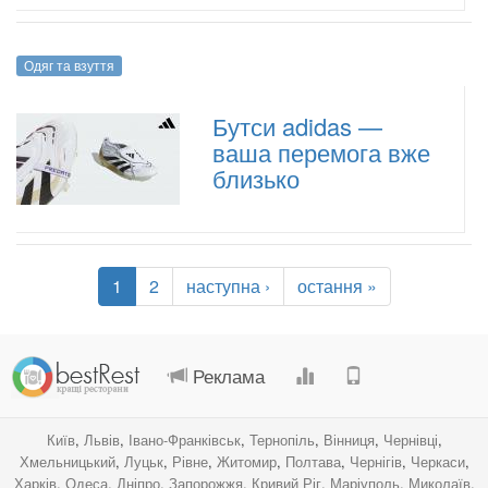
Одяг та взуття
Бутси adidas —
ваша перемога вже
близько
1
2
наступна ›
остання »
.
.
.
.
Реклама
Київ
,
Львів
,
Івано-Франківськ
,
Тернопіль
,
Вінниця
,
Чернівці
,
Хмельницький
,
Луцьк
,
Рівне
,
Житомир
,
Полтава
,
Чернігів
,
Черкаси
,
Харків
,
Одеса
,
Дніпро
,
Запорожжя
,
Кривий Ріг
,
Маріуполь
,
Миколаїв
,