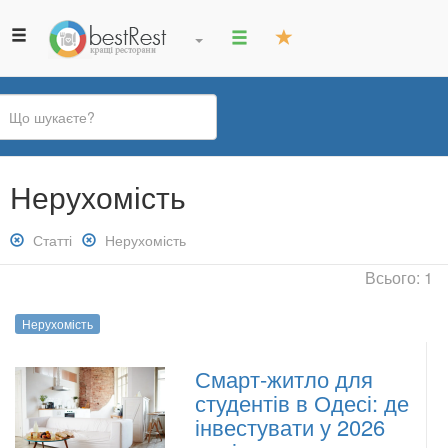
Ви
Нерухомість
є
тут
Зняти
Статті
Зняти
Нерухомість
фільтр:
фільтр:
Всього: 1
Статті
Нерухомість
Нерухомість
Смарт-житло для
студентів в Одесі: де
інвестувати у 2026