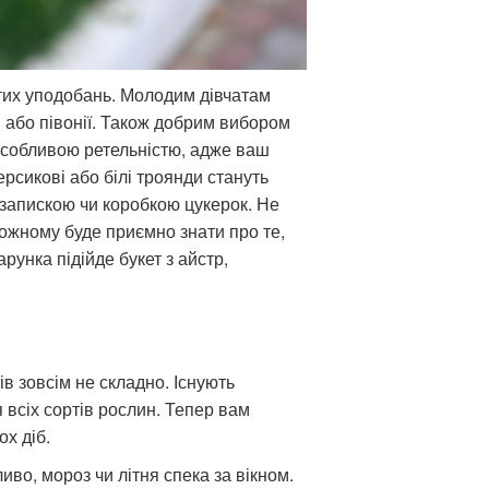
стих уподобань. Молодим дівчатам
в або півонії. Також добрим вибором
 особливою ретельністю, адже ваш
рсикові або білі троянди стануть
апискою чи коробкою цукерок. Не
ожному буде приємно знати про те,
рунка підійде букет з айстр,
в зовсім не складно. Існують
 всіх сортів рослин. Тепер вам
ох діб.
иво, мороз чи літня спека за вікном.