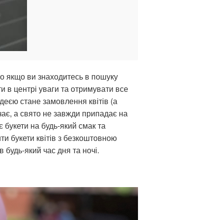
во якщо ви знаходитесь в пошуку
и в центрі уваги та отримувати все
ідеєю стане замовлення квітів (а
ачає, а свято не завжди припадає на
є букети на будь-який смак та
и букети квітів з безкоштовною
 будь-який час дня та ночі.