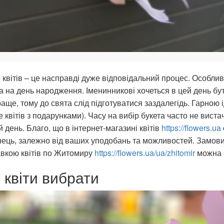
 квітів – це насправді дуже відповідальний процес. Особли
а на день народження. Іменинникові хочеться в цей день бут
аще, тому до свята слід підготуватися заздалегідь. Гарною 
 квітів з подарунками). Часу на вибір букета часто не вист
й день. Благо, що в інтернет-магазині квітів
https://flowers.ua
ець, залежно від ваших уподобань та можливостей. Замовит
авкою квітів по Житомиру
https://flowers.ua/ua/zhitomir
можна в
і квіти вибрати