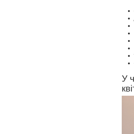
У 
кві