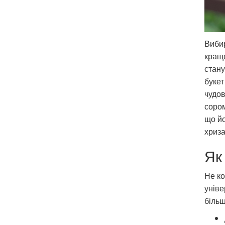
Вибир
краще
стану
букет
чудо
сором
що йо
хриза
Як
Не ко
уніве
більш