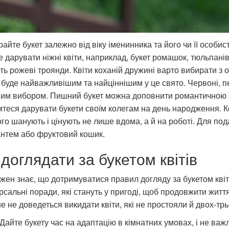
айте букет залежно від віку іменинника та його чи її особи
 дарувати ніжні квіти, наприклад, букет ромашок, тюльпані
ть рожеві троянди. Квіти коханій дружині варто вибирати з
 буде найважливішим та найціннішим у це свято. Червоні, пе
вим вибором. Пишний букет можна доповнити романтичною з
теся дарувати букети своїм колегам на день народження. К
го шанують і цінують не лише вдома, а й на роботі. Для пода
нтем або фруктовий кошик.
 доглядати за букетом квітів
жен знає, що дотримуватися правил догляду за букетом квіті
рсальні поради, які стануть у пригоді, щоб продовжити життя
е не доведеться викидати квіти, які не простояли й двох-трь
Дайте букету час на адаптацію в кімнатних умовах, і не важл