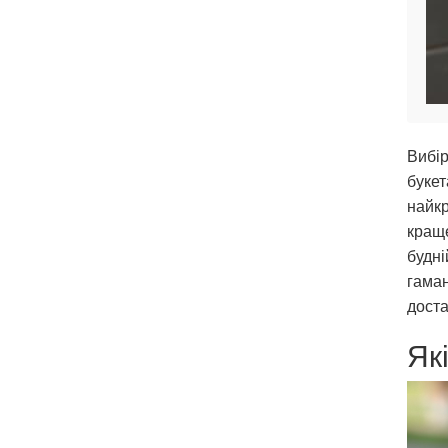
Вибір
букет
найкр
краще
будні
гаман
дост
Як