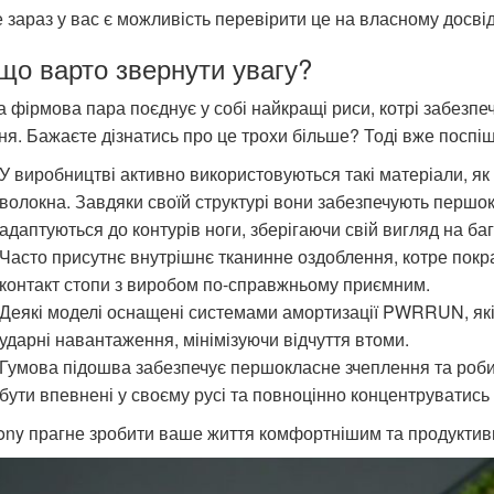
 зараз у вас є можливість перевірити це на власному досвід
що варто звернути увагу?
 фірмова пара поєднує у собі найкращі риси, котрі забезп
ня. Бажаєте дізнатись про це трохи більше? Тоді вже поспі
У виробництві активно використовуються такі матеріали, як 
волокна. Завдяки своїй структурі вони забезпечують першо
адаптуються до контурів ноги, зберігаючи свій вигляд на баг
Часто присутнє внутрішнє тканинне оздоблення, котре покр
контакт стопи з виробом по-справжньому приємним.
Деякі моделі оснащені системами амортизації PWRRUN, які
ударні навантаження, мінімізуючи відчуття втоми.
Гумова підошва забезпечує першокласне зчеплення та роби
бути впевнені у своєму русі та повноцінно концентруватись 
ony прагне зробити ваше життя комфортнішим та продуктив