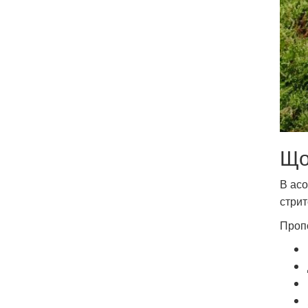
Що
В асо
стрит
Пропо