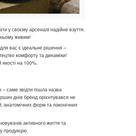
ати у своєму арсеналі надійне взуття.
жньому живим!
для вас є ідеальне рішення –
тецтво комфорту та динаміки!
й якості на 100%.
k – саме звідти пішла назва
ерших днів бренд орієнтувався не
й, анатомічних форм та лаконічних
іновувачів активного життя та
у продукцію.