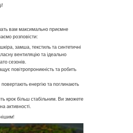
і!
ечать вам максимально приємне
шаємо розповісти:
шкіра, замша, текстиль та синтетичні
класну вентиляцію та ідеально
ато сезонів.
ащує повітропроникність та робить
 повертають енергію та поглинають
ть крок більш стабільним. Ви зможете
на активності.
нішим!