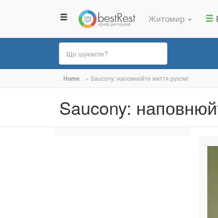
Житомир
Ви
Home
»
Saucony: наповнюйте життя рухом!
є
Saucony: наповнюй
тут