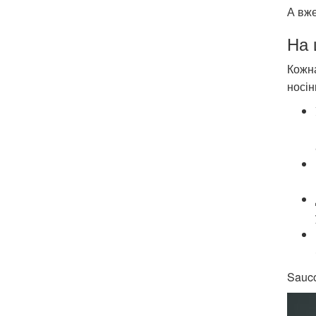
А вже
На 
Кожна
носін
Sauc