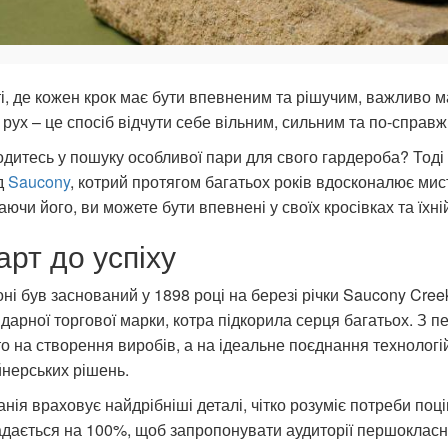
ті, де кожен крок має бути впевненим та рішучим, важливо м
рух – це спосіб відчути себе вільним, сильним та по-справ
дитесь у пошуку особливої пари для свого гардероба? Тоді 
д
Saucony
, котрий протягом багатьох років вдосконалює мис
ючи його, ви можете бути впевнені у своїх кросівках та їхні
арт до успіху
ні був заснований у 1898 році на березі річки Saucony Cree
дарної торгової марки, котра підкорила серця багатьох. З п
о на створення виробів, а на ідеальне поєднання технологі
нерських рішень.
нія враховує найдрібніші деталі, чітко розуміє потреби поц
дається на 100%, щоб запропонувати аудиторії першокласн