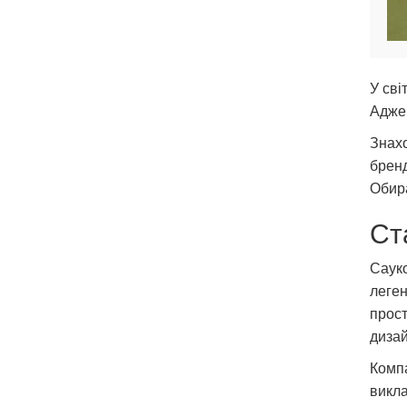
У сві
Адже 
Знахо
брен
Обира
Ст
Сауко
леген
прост
дизай
Компа
викла