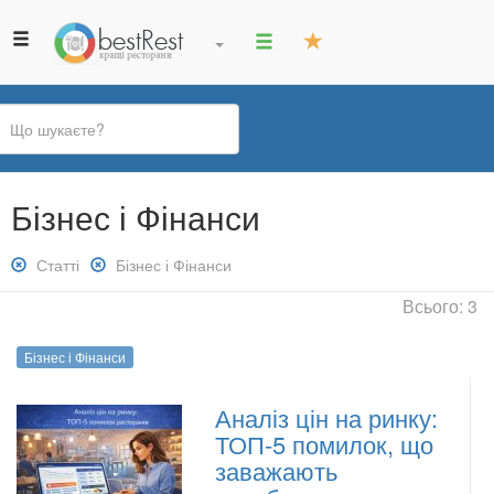
Ви
Бізнес і Фінанси
є
тут
Зняти
Статті
Зняти
Бізнес і Фінанси
фільтр:
фільтр:
Всього: 3
Статті
Бізнес
і
Бізнес і Фінанси
Фінанси
Аналіз цін на ринку:
ТОП-5 помилок, що
заважають