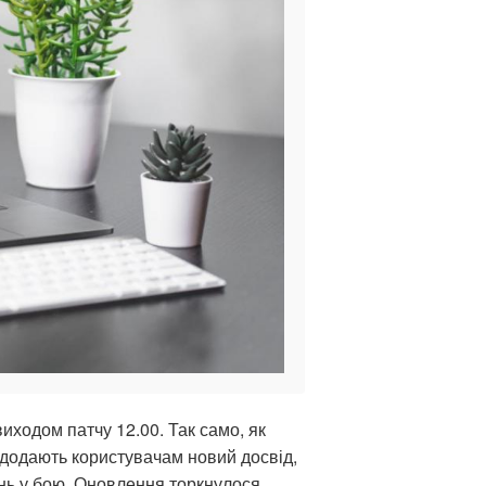
виходом патчу 12.00. Так само, як
додають користувачам новий досвід,
нь у бою. Оновлення торкнулося