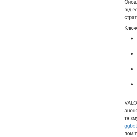
Оновл
від е
страт
Ключо
VALOR
анонс
та зм
ggbet
поміт