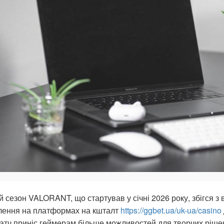
 сезон VALORANT, що стартував у січні 2026 року, збігся з 
лення на платформах на кшталт
https://ggbet.ua/uk-ua/casino
атч приніс геймерам більше можливостей для творчих ріше