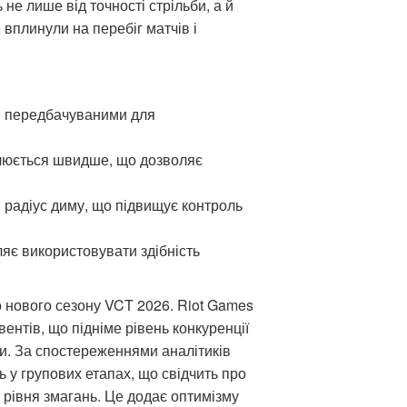
не лише від точності стрільби, а й
 вплинули на перебіг матчів і
льш передбачуваними для
влюється швидше, що дозволяє
радіус диму, що підвищує контроль
яє використовувати здібність
 нового сезону VCT 2026. Riot Games
ентів, що підніме рівень конкуренції
и. За спостереженнями аналітиків
ь у групових етапах, що свідчить про
о рівня змагань. Це додає оптимізму