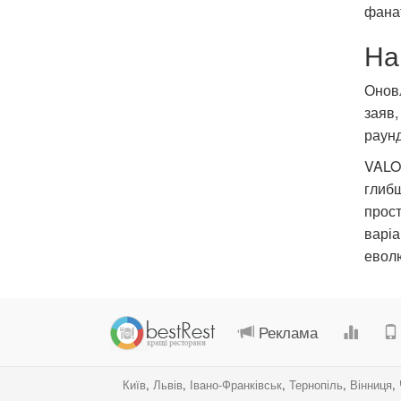
фанат
На
Оновл
заяв,
раунд
VALO
глибш
прост
варіа
еволю
Реклама
Київ
,
Львів
,
Івано-Франківськ
,
Тернопіль
,
Вінниця
,