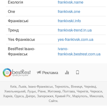
Екологія
frankivsk.name
One
frankivsk.one
Франківські
frankivski.info
Тренд
frankivsk-trend.in.ua
Yes Франківськ
yes-frankivsk.com.ua
BestRest Івано-
ivano-
Франківськ
frankivsk.bestrest.com.ua
.
.
.
.
Реклама
Київ
,
Львів
,
Івано-Франківськ
,
Тернопіль
,
Вінниця
,
Чернівці
,
Хмельницький
,
Луцьк
,
Рівне
,
Житомир
,
Полтава
,
Чернігів
,
Черкаси
,
Харків
,
Одеса
,
Дніпро
,
Запорожжя
,
Кривий Ріг
,
Маріуполь
,
Миколаїв
,
Сайти
.