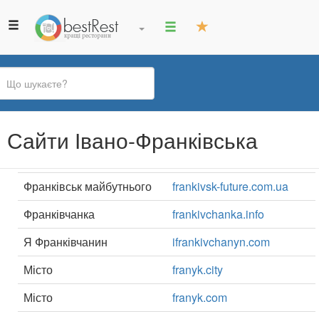
Ви
Сайти Івано-Франківська
є
тут
Франківськ майбутнього
frankivsk-future.com.ua
Франківчанка
frankivchanka.info
Я Франківчанин
ifrankivchanyn.com
Місто
franyk.city
Місто
franyk.com