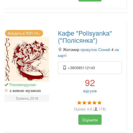
Кафе "Polisyanka"
Входить в ТОП-10+
("Полісянка")
Житомир
провулок Сінний
4
на
карті
+380985112143
92
Рекомендуємо
з живою музикою
відгуків
Травень 2018
Оцінка:
4.9
(
178
)
Оцінити