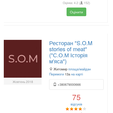
Оцінка:
4.2
(
152
)
Оцінити
Ресторан "S.O.M
stories of meat"
("С.О.М Історія
м'яса")
Житомир
площа/майдан
Перемоги
13а
на карті
Жовтень 2018
+380679000666
75
відгуків