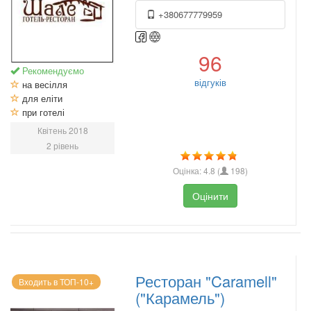
+380677779959
96
Рекомендуємо
відгуків
на весілля
для еліти
при готелі
Квітень 2018
2 рівень
Оцінка:
4.8
(
198
)
Оцінити
Ресторан "Caramell"
Входить в ТОП-10+
("Карамель")