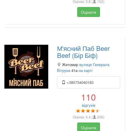
Оцінка:
3.8
(
152
)
Оцінити
М'ясний Паб Beer
Beef (Бір Біф)
Житомир
вулиця Генерала
Вітрука
41а
на карті
+380734040183
110
відгуків
Оцінка:
4.4
(
206
)
Оцінити