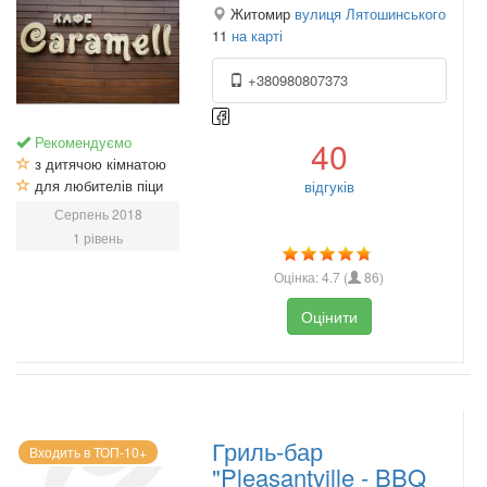
Житомир
вулиця Лятошинського
11
на карті
+380980807373
Рекомендуємо
40
з дитячою кімнатою
для любителів піци
відгуків
Серпень 2018
1 рівень
Оцінка:
4.7
(
86
)
Оцінити
Гриль-бар
Входить в ТОП-10+
"Pleasantville - BBQ