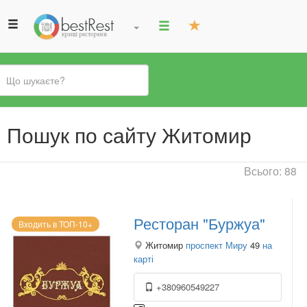
Ви
Пошук по сайту Житомир
є
тут
Всього: 88
Ресторан "Буржуа"
Входить в ТОП-10+
Житомир
проспект Миру
49
на
карті
+380960549227