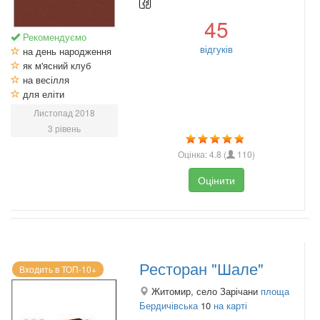
45
Рекомендуємо
відгуків
на день народження
як м'ясний клуб
на весілля
для еліти
Листопад 2018
3 рівень
Оцінка:
4.8
(
110
)
Оцінити
Ресторан "Шале"
Входить в ТОП-10+
Житомир, село Зарічани
площа
Бердичівська
10
на карті