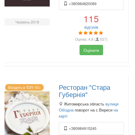
+380984820089
115
Червень 2018
відгуків
Оцінка:
4.8
(
527
)
Оцінити
Ресторан "Стара
Входить в ТОП-10+
Губернія"
Житомирська область
вулиця
Обїздна
поворот на с.Вереси
на
карті
+380984915245