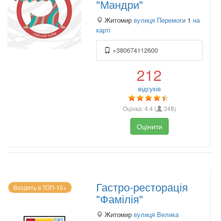
"Мандри"
Житомир
вулиця Перемоги
1
на
карті
+380674112600
212
відгуків
Оцінка:
4.4
(
348
)
Оцінити
Гастро-ресторація
Входить в ТОП-10+
"Фамілія"
Житомир
вулиця Велика