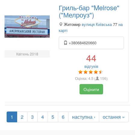
Гриль-бар "Melrose"
("Мелроуз")
Житомир
вулиця Київська
77
на
карті
+380684620660
Квітень 2018
44
відгуків
Оцінка:
4.5
(
156
)
Оцінити
1
2
3
4
5
6
наступна ›
остання »
.
.
.
.