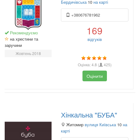
Бердичівська
10
на карті
+380676781962
169
Рекомендуємо
на хрестини та
відгуків
заручини
Жовтень 2018
Оцінка:
4.8
(
425
)
Оцінити
Хінкальна "БУБА"
Житомир
вулиця Київська
10
на
карті