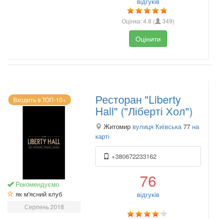
відгуків
Оцінка:
4.8
(
349
)
Оцінити
Ресторан "Liberty
Входить в ТОП-10+
Hall" ("Ліберті Хол")
Житомир
вулиця Київська
77
на
карті
+380672233162
76
Рекомендуємо
як м'ясний клуб
відгуків
Серпень 2018