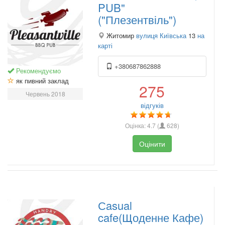
PUB"
("Плезентвіль")
Житомир
вулиця Київська
13
на
карті
+380687862888
Рекомендуємо
як пивний заклад
275
Червень 2018
відгуків
Оцінка:
4.7
(
628
)
Оцінити
Сasual
cafe(Щоденне Кафе)