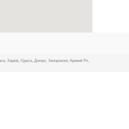
аси
,
Харків
,
Одеса
,
Дніпро
,
Запорожжя
,
Кривий Ріг
,