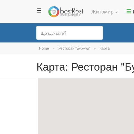
Житомир
Ви
Home
»
Ресторан "Буржуа"
»
Карта
є
Карта: Ресторан "Б
тут