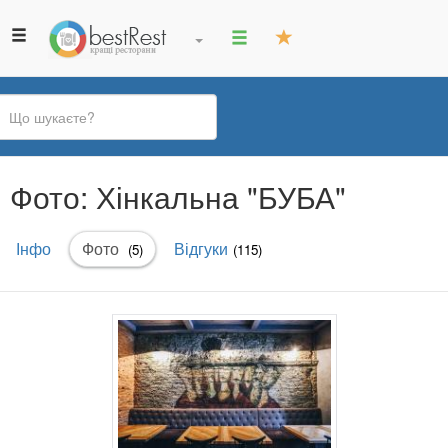
Ви
Фото: Хінкальна "БУБА"
є
тут
Первинні
Інфо
Фото
(активна
Відгуки
(5)
(115)
вкладки
вкладка)