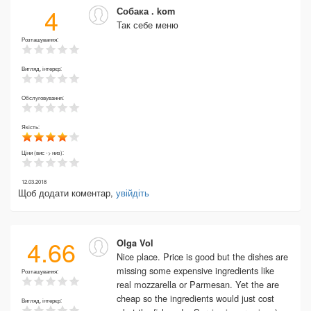
4
Собака . kom
Так себе меню
Розташування:
Вигляд, інтерєр:
Обслуговування:
Якість:
Ціни (вис -> низ):
12.03.2018
Щоб додати коментар,
увійдіть
4.66
Olga Vol
Nice place. Price is good but the dishes are
missing some expensive ingredients like
Розташування:
real mozzarella or Parmesan. Yet the are
cheap so the ingredients would just cost
Вигляд, інтерєр: