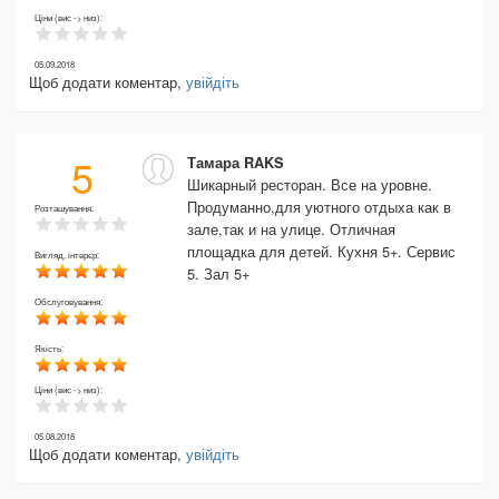
Ціни (вис -> низ):
05.09.2018
Щоб додати коментар,
увійдіть
5
Тамара RAKS
Шикарный ресторан. Все на уровне.
Продуманно,для уютного отдыха как в
Розташування:
зале,так и на улице. Отличная
площадка для детей. Кухня 5+. Сервис
Вигляд, інтерєр:
5. Зал 5+
Обслуговування:
Якість:
Ціни (вис -> низ):
05.08.2018
Щоб додати коментар,
увійдіть