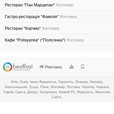
Ресторан "Пан Марципан"
Житомир
Гастро-ресторація "Фамілія"
Житомир
Ресторан "Корчма"
Житомир
Кафе "Polisyanka" ("Полісянка")
Житомир
.
.
.
.
Реклама
Київ
,
Львів
,
Івано-Франківськ
,
Тернопіль
,
Вінниця
,
Чернівці
,
Хмельницький
,
Луцьк
,
Рівне
,
Житомир
,
Полтава
,
Чернігів
,
Черкаси
,
Харків
,
Одеса
,
Дніпро
,
Запорожжя
,
Кривий Ріг
,
Маріуполь
,
Миколаїв
,
Сайти
.