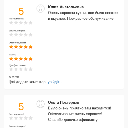
5
Юлия Анатольевна
Очень хорошая кухня, все было свежее
и вкусное. Прекрасное обслуживание
Розташування:
Вигляд, інтерєр:
Обслуговування:
Якість:
Ціни (вис -> низ):
24.09.2017
Щоб додати коментар,
увійдіть
5
Ольга Постернак
Было очень приятно там находится!
Обслуживание очень хорошее!
Розташування:
Спасибо девочке-официанту
Вигляд, інтерєр: