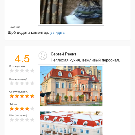
10.07.2017
Щоб додати коментар,
увійдіть
4.5
Сергей Реент
Неплохая кухня, вежливый персонал.
Розташування:
Вигляд, інтерєр:
Обслуговування:
Якість:
Ціни (вис -> низ):