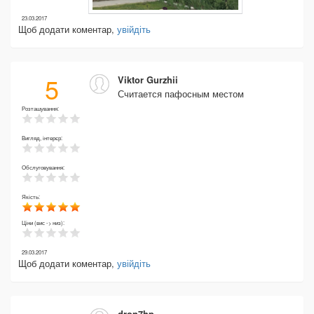
23.03.2017
Щоб додати коментар,
увійдіть
5
Viktor Gurzhii
Считается пафосным местом
Розташування:
Вигляд, інтерєр:
Обслуговування:
Якість:
Ціни (вис -> низ):
29.03.2017
Щоб додати коментар,
увійдіть