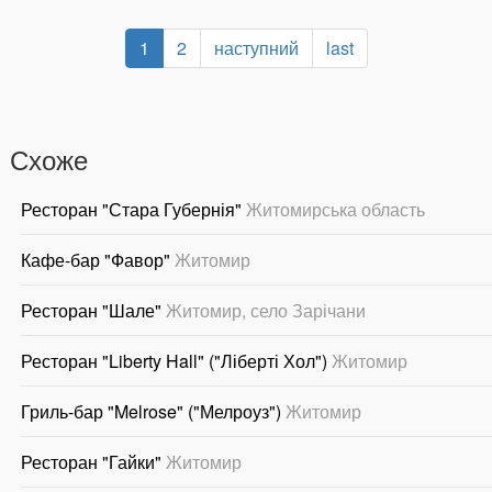
1
2
наступний
last
Схоже
Ресторан "Стара Губернія"
Житомирська область
Кафе-бар "Фавор"
Житомир
Ресторан "Шале"
Житомир, село Зарічани
Ресторан "Liberty Hall" ("Ліберті Хол")
Житомир
Гриль-бар "Melrose" ("Мелроуз")
Житомир
Ресторан "Гайки"
Житомир