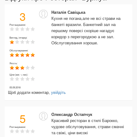
3
Наталія Савіцька
Кухня не погана,але не всі страви на
банкеті вразили. Банкетний зал на
Розташування:
першому поверсі скоріше нагадує
коридор з перегородкою а не зал.
Вигляд, інтерєр:
Обслуговування хороше.
Обслуговування:
Якість:
Ціни (вис -> низ):
05.09.2018
Щоб додати коментар,
увійдіть
5
Олександр Остапчук
Красивий ресторан в стилі Барокко,
чудове обслуговування, страви смачні
Розташування:
та свіжі, ціни високі