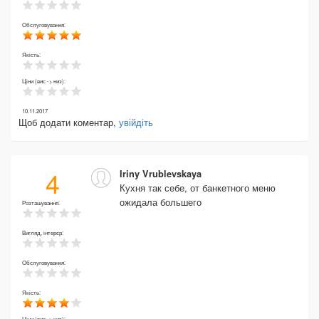
Обслуговування:
Якість:
Ціни (вис -> низ):
10.11.2017
Щоб додати коментар,
увійдіть
4
Iriny Vrublevskaya
Кухня так себе, от банкетного меню
ожидала большего
Розташування:
Вигляд, інтерєр:
Обслуговування:
Якість:
Ціни (вис -> низ):