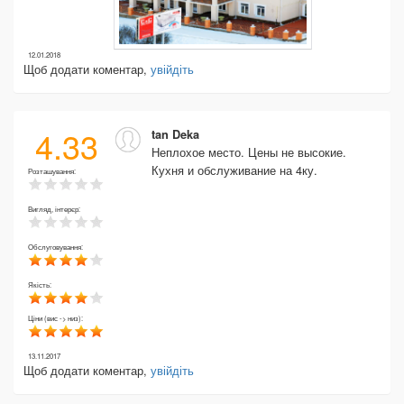
12.01.2018
Щоб додати коментар,
увійдіть
4.33
tan Deka
Неплохое место. Цены не высокие.
Кухня и обслуживание на 4ку.
Розташування:
Вигляд, інтерєр:
Обслуговування:
Якість:
Ціни (вис -> низ):
13.11.2017
Щоб додати коментар,
увійдіть