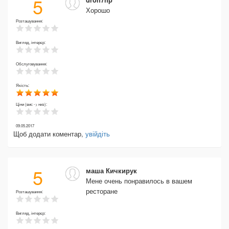
5
dron7hp
Хорошо
Розташування:
Вигляд, інтерєр:
Обслуговування:
Якість:
Ціни (вис -> низ):
09.05.2017
Щоб додати коментар,
увійдіть
5
маша Кичкирук
Мене очень понравилось в вашем
ресторане
Розташування:
Вигляд, інтерєр: