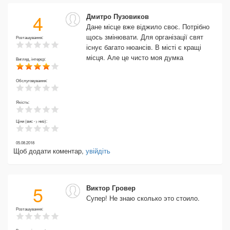
4
Дмитро Пузовиков
Дане місце вже віджило своє. Потрібно
щось змінювати. Для організації свят
Розташування:
існує багато нюансів. В місті є кращі
місця. Але це чисто моя думка
Вигляд, інтерєр:
Обслуговування:
Якість:
Ціни (вис -> низ):
05.08.2018
Щоб додати коментар,
увійдіть
5
Виктор Гровер
Супер! Не знаю сколько это стоило.
Розташування: