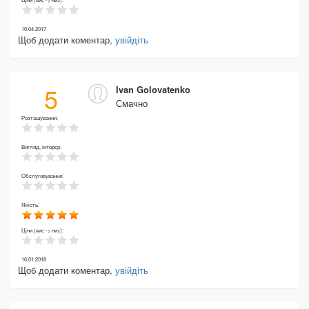
10.04.2017
Щоб додати коментар,
увійдіть
5
Ivan Golovatenko
Смачно
Розташування:
Вигляд, інтерєр:
Обслуговування:
Якість:
Ціни (вис -> низ):
16.01.2018
Щоб додати коментар,
увійдіть