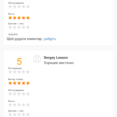
Обслуговування:
Якість:
Ціни (вис -> низ):
18.05.2015
Щоб додати коментар,
увійдіть
5
Sergey Lesson
Хорошее местечко
Розташування:
Вигляд, інтерєр:
Обслуговування:
Якість:
Ціни (вис -> низ):