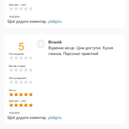
Ціни (вис -> низ):
19.04.2018
Щоб додати коментар,
увійдіть
5
Віталій
Відмінне місце. Ціни доступні. Кухня
смачна. Персонал привітний
Розташування:
Вигляд, інтерєр:
Обслуговування:
Якість:
Ціни (вис -> низ):
10.04.2018
Щоб додати коментар,
увійдіть