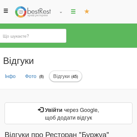
Ви
Відгуки
є
тут
Первинні
Інфо
Фото
Відгуки
(активна
(8)
(45)
вкладки
вкладка)
через Google,
Увійти
щоб додати відгук
Відгуки про Ресторан "Буржуа"