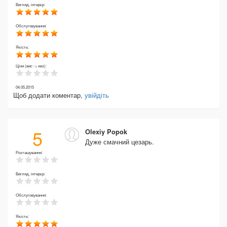
Вигляд, інтерєр:
Обслуговування:
Якість:
Ціни (вис -> низ):
04.05.2015
Щоб додати коментар,
увійдіть
5
Olexiy Popok
Дуже смачний цезарь.
Розташування:
Вигляд, інтерєр:
Обслуговування:
Якість: