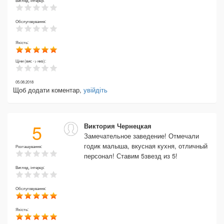
Вигляд, інтерєр:
Обслуговування:
Якість:
Ціни (вис -> низ):
05.08.2018
Щоб додати коментар,
увійдіть
5
Виктория Чернецкая
Замечательное заведение! Отмечали
годик малыша, вкусная кухня, отличный
Розташування:
персонал! Ставим 5звезд из 5!
Вигляд, інтерєр:
Обслуговування:
Якість: