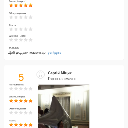
Вигляд, інтерєр:
Обслуговування:
Якість:
Ціни (вис -> низ):
14.11.2017
Щоб додати коментар,
увійдіть
5
Сергій Міцик
Гарно та смачно
Розташування:
Вигляд, інтерєр:
Обслуговування:
Якість: