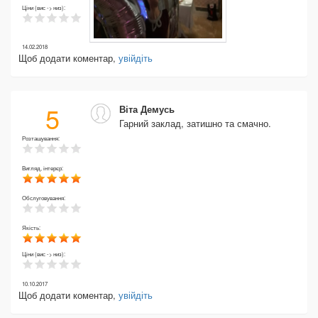
Ціни (вис -> низ):
14.02.2018
Щоб додати коментар,
увійдіть
5
Віта Демусь
Гарний заклад, затишно та смачно.
Розташування:
Вигляд, інтерєр:
Обслуговування:
Якість:
Ціни (вис -> низ):
10.10.2017
Щоб додати коментар,
увійдіть