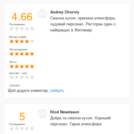
4.66
Andrey Chorniy
Смачна кухня, приємна атмосфера,
чудовий персонал. Ресторан один з
Розташування:
найкращих в Житомирі.
Вигляд, інтерєр:
Обслуговування:
Якість:
Ціни (вис -> низ):
12.04.2017
Щоб додати коментар,
увійдіть
5
Klod Neselsson
Добра та смачна кухня. Хороший
персонал. Гарна атмосфера
Розташування: