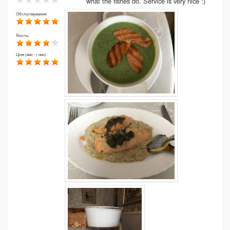
what the fishes do. Service is very nice :)
Обслуговування:
Якість:
Ціни (вис -> низ):