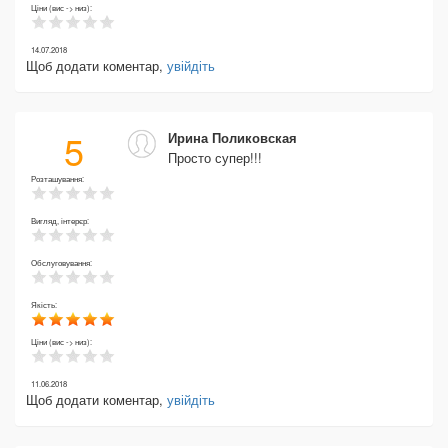
Ціни (вис -> низ):
14.07.2018
Щоб додати коментар,
увійдіть
5
Ирина Поликовская
Просто супер!!!
Розташування:
Вигляд, інтерєр:
Обслуговування:
Якість:
Ціни (вис -> низ):
11.06.2018
Щоб додати коментар,
увійдіть