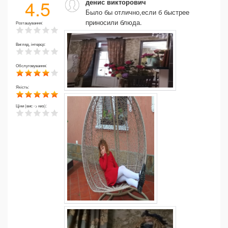
4.5
денис викторович
Было бы отлично,если б быстрее
приносили блюда.
Розташування:
Вигляд, інтерєр:
Обслуговування:
Якість:
Ціни (вис -> низ):