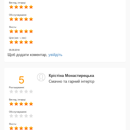
Вигляд, інтерєр:
Обслуговування:
Якість:
Ціни (вис -> низ):
05.09.2018
Щоб додати коментар,
увійдіть
5
Крістіна Монастирецька
Смачно та гарний інтер'єр
Розташування:
Вигляд, інтерєр:
Обслуговування:
Якість: