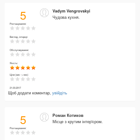
5
Vadym Vengrovskyi
Чудова кухня.
Розташування:
Вигляд, інтерєр:
Обслуговування:
Якість:
Ціни (вис -> низ):
21.03.2017
Щоб додати коментар,
увійдіть
5
Роман Котиков
Місце з крутим інтер'єром.
Розташування: