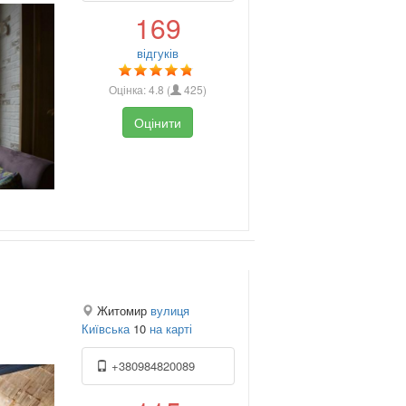
169
відгуків
Оцінка:
4.8
(
425
)
Оцінити
Житомир
вулиця
Київська
10
на карті
+380984820089