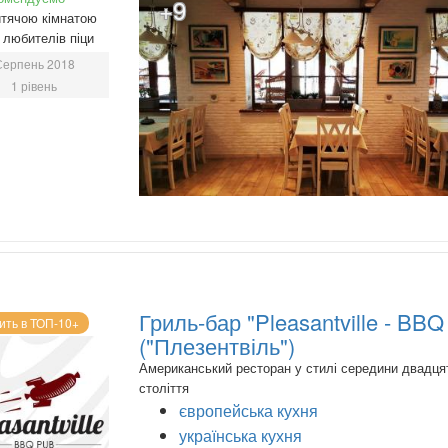
+9
тячою кімнатою
любителів піци
Серпень 2018
1 рівень
Гриль-бар "Pleasantville - BB
ить в ТОП-10+
("Плезентвіль")
Американський ресторан у стилі середини двадця
століття
європейська кухня
українська кухня