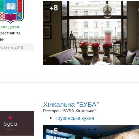
+8
омендуємо
рестини та
ини
Жовтень 2018
Хінкальна "БУБА"
Ресторан "БУБА Хінкальна"
грузинська кухня
+5