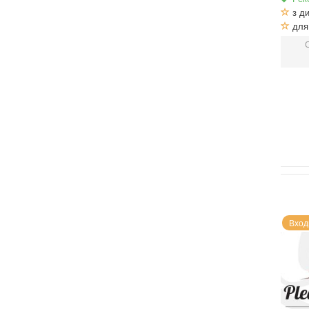
з ди
для 
Вход