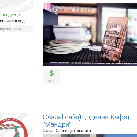
+6
омендуємо
ивний заклад
Червень 2018
ціни
Сasual cafe(Щоденне Кафе)
"Мандри"
Сasual Сafe в центрі міста.