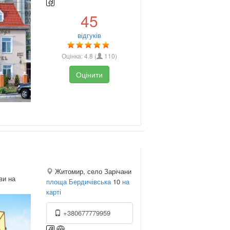
45
відгуків
Оцінка:
4.8
(
110
)
Оцінити
Житомир, село Зарічани
ви на
площа Бердичівська
10
на
карті
+380677779959