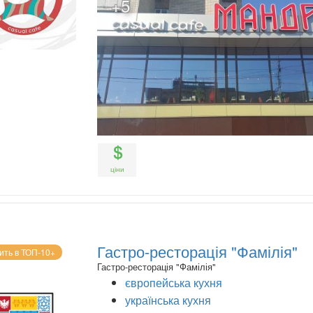
+5
ціни
Гастро-ресторація "Фамілія"
ить в ТОП-10+
Гастро-ресторація "Фамілія"
європейська кухня
українська кухня