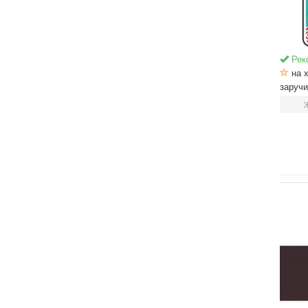
Рек
на х
заруч