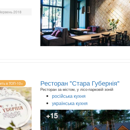
Червень 2018
Ресторан "Стара Губернія"
ить в ТОП-10+
Ресторан за містом, у лісо-парковій зоній
російська кухня
українська кухня
+15