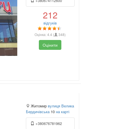
+380674112600
212
відгуків
Оцінка:
4.4
(
348
)
Оцінити
Житомир
вулиця Велика
Бердичівська
10
на карті
+380676781962