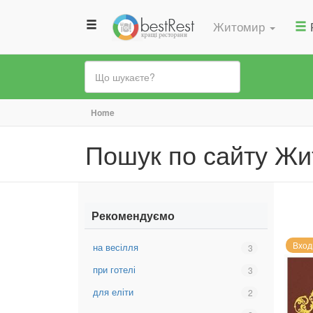
Житомир
Ви
Home
є
Пошук по сайту Ж
тут
Рекомендуємо
Вход
на весілля
Вибрати
3
фільтр:
при готелі
Вибрати
3
на
фільтр:
весілля
для еліти
Вибрати
2
при
фільтр:
готелі