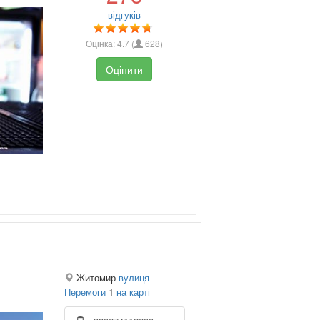
відгуків
Оцінка:
4.7
(
628
)
Оцінити
Житомир
вулиця
Перемоги
1
на карті