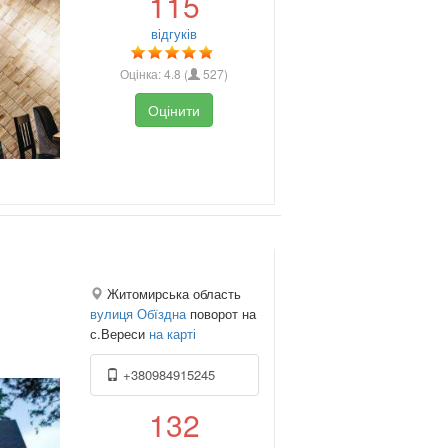
115
відгуків
Оцінка:
4.8
(
527
)
Оцінити
Житомирська область
вулиця Обїздна
поворот на
с.Вереси
на карті
+380984915245
132