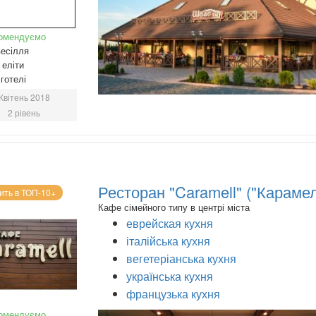
омендуємо
есілля
еліти
готелі
Квітень 2018
2 рівень
Ресторан "Caramell" ("Карамел
ить в ТОП-10+
Кафе сімейного типу в центрі міста
еврейская кухня
італійська кухня
вегетеріанська кухня
українська кухня
французька кухня
омендуємо