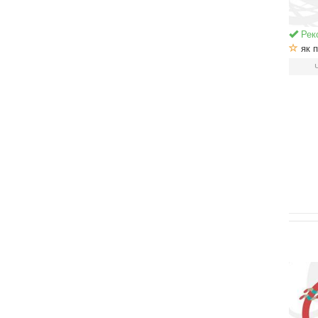
Рек
як п