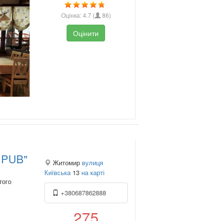
Оцінка:
4.7
(
86
)
Оцінити
Q PUB"
Житомир
вулиця
Київська
13
на карті
того
+380687862888
275