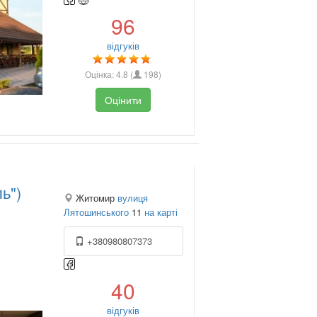
96
відгуків
Оцінка:
4.8
(
198
)
Оцінити
ь")
Житомир
вулиця
Лятошинського
11
на карті
+380980807373
40
відгуків