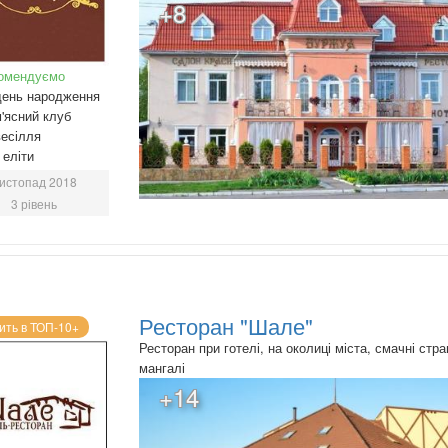
+8
омендуємо
день народження
'ясний клуб
есілля
еліти
истопад 2018
3 рівень
Ресторан "Шале"
ить в ТОП-10+
Ресторан при готелі, на околиці міста, смачні стра
мангалі
+14