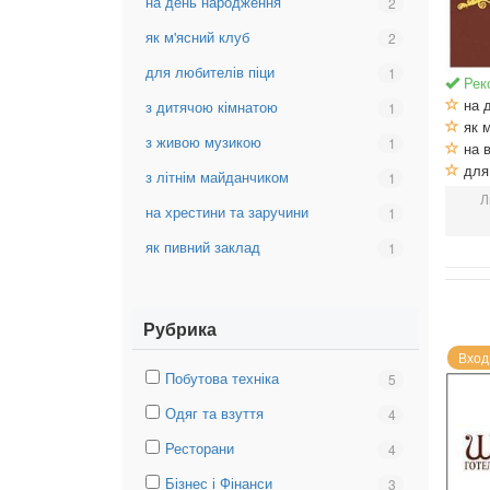
на день народження
Вибрати
2
для
фільтр:
еліти
як м'ясний клуб
Вибрати
2
на
фільтр:
день
для любителів піци
Вибрати
1
як
Рек
народження
фільтр:
м'ясний
на 
з дитячою кімнатою
Вибрати
1
для
клуб
як м
фільтр:
любителів
з живою музикою
Вибрати
1
на в
з
піци
фільтр:
для 
дитячою
з літнім майданчиком
Вибрати
1
з
кімнатою
фільтр:
Л
живою
на хрестини та заручини
Вибрати
1
з
музикою
фільтр:
літнім
як пивний заклад
Вибрати
1
на
майданчиком
фільтр:
хрестини
як
та
пивний
заручини
Рубрика
заклад
Вход
Вибрати
Побутова техніка
Вибрати
5
фільтр:
фільтр:
Вибрати
Одяг та взуття
Вибрати
4
Побутова
Побутова
фільтр:
фільтр:
техніка
техніка
Вибрати
Ресторани
Вибрати
4
Одяг
Одяг
фільтр:
фільтр:
та
та
Вибрати
Бізнес і Фінанси
Вибрати
3