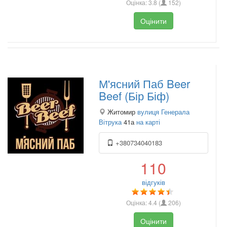
Оцінка:
3.8
(
152
)
Оцінити
М'ясний Паб Beer
Beef (Бір Біф)
Житомир
вулиця Генерала
Вітрука
41а
на карті
+380734040183
110
відгуків
Оцінка:
4.4
(
206
)
Оцінити