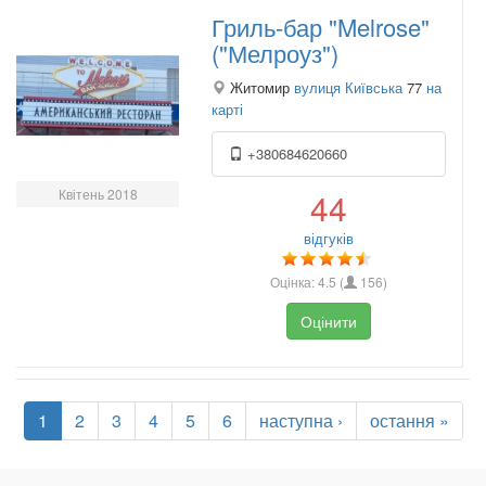
Гриль-бар "Melrose"
("Мелроуз")
Житомир
вулиця Київська
77
на
карті
+380684620660
Квітень 2018
44
відгуків
Оцінка:
4.5
(
156
)
Оцінити
1
2
3
4
5
6
наступна ›
остання »
.
.
.
.