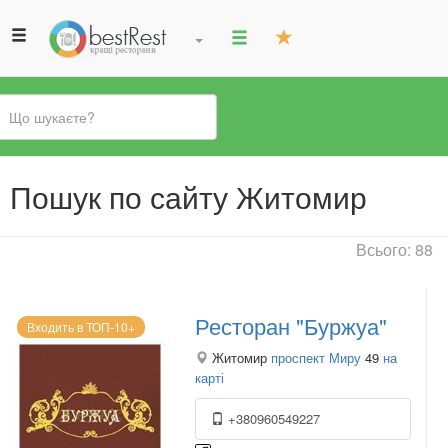
Ви
Пошук по сайту Житомир
є
тут
Всього: 88
Ресторан "Буржуа"
Входить в ТОП-10+
Житомир
проспект Миру
49
на
карті
+380960549227