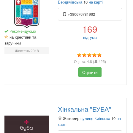
Бердичівська
10
на карті
+380676781962
169
Рекомендуємо
на хрестини та
відгуків
заручини
Жовтень 2018
Оцінка:
4.8
(
425
)
Оцінити
Хінкальна "БУБА"
Житомир
вулиця Київська
10
на
карті