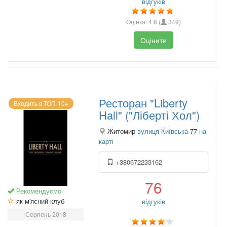
відгуків
Оцінка:
4.8
(
349
)
Оцінити
Ресторан "Liberty
Входить в ТОП-10+
Hall" ("Ліберті Хол")
Житомир
вулиця Київська
77
на
карті
+380672233162
76
Рекомендуємо
як м'ясний клуб
відгуків
Серпень 2018