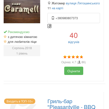
Житомир
вулиця Лятошинського
11
на карті
+380980807373
Рекомендуємо
40
з дитячою кімнатою
для любителів піци
відгуків
Серпень 2018
1 рівень
Оцінка:
4.7
(
86
)
Оцінити
Гриль-бар
Входить в ТОП-10+
"Pleasantville - BBQ