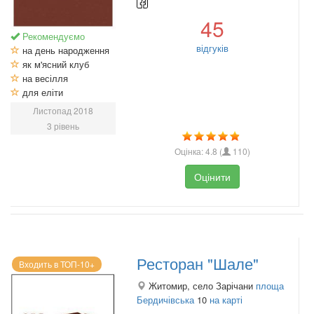
45
Рекомендуємо
відгуків
на день народження
як м'ясний клуб
на весілля
для еліти
Листопад 2018
3 рівень
Оцінка:
4.8
(
110
)
Оцінити
Ресторан "Шале"
Входить в ТОП-10+
Житомир, село Зарічани
площа
Бердичівська
10
на карті