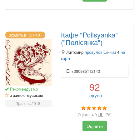
Кафе "Polisyanka"
Входить в ТОП-10+
("Полісянка")
Житомир
провулок Сінний
4
на
карті
+380985112143
92
Рекомендуємо
з живою музикою
відгуків
Травень 2018
Оцінка:
4.9
(
178
)
Оцінити