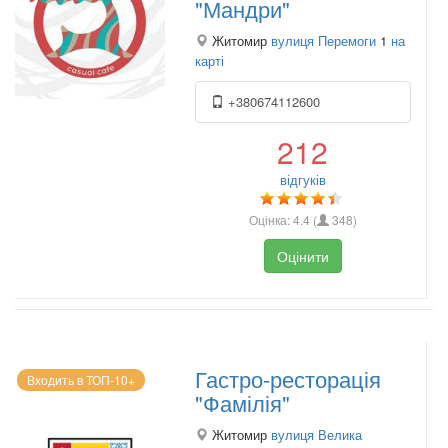
"Мандри"
Житомир
вулиця Перемоги
1
на
карті
+380674112600
212
відгуків
Оцінка:
4.4
(
348
)
Оцінити
Гастро-ресторація
Входить в ТОП-10+
"Фамілія"
Житомир
вулиця Велика