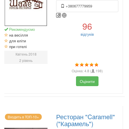
+380677779959
96
Рекомендуємо
відгуків
на весілля
для еліти
при готелі
Квітень 2018
2 рівень
Оцінка:
4.8
(
198
)
Оцінити
Ресторан "Caramell"
Входить в ТОП-10+
("Карамель")