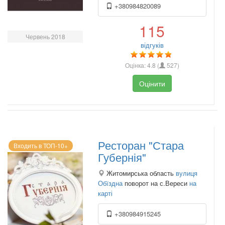
+380984820089
115
Червень 2018
відгуків
Оцінка:
4.8
(
527
)
Оцінити
Ресторан "Стара
Входить в ТОП-10+
Губернія"
Житомирська область
вулиця
Обїздна
поворот на с.Вереси
на
карті
+380984915245