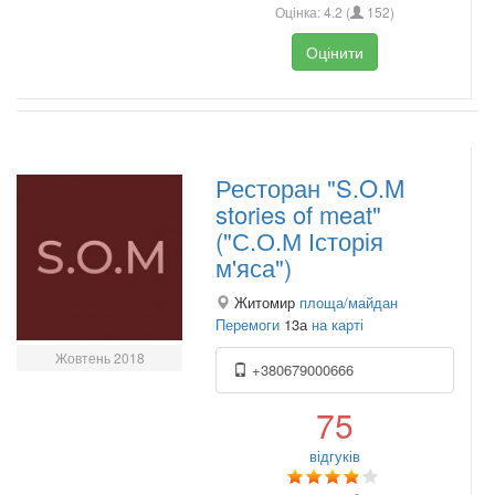
Оцінка:
4.2
(
152
)
Оцінити
Ресторан "S.O.M
stories of meat"
("С.О.М Історія
м'яса")
Житомир
площа/майдан
Перемоги
13а
на карті
Жовтень 2018
+380679000666
75
відгуків