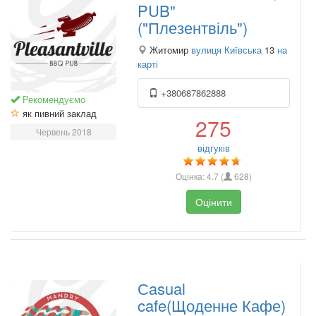
PUB"
("Плезентвіль")
Житомир
вулиця Київська
13
на
карті
+380687862888
Рекомендуємо
як пивний заклад
275
Червень 2018
відгуків
Оцінка:
4.7
(
628
)
Оцінити
Сasual
cafe(Щоденне Кафе)