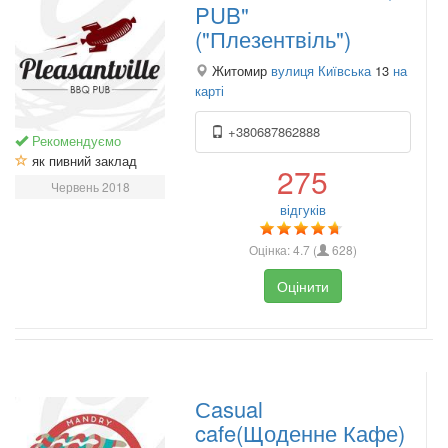
PUB"
("Плезентвіль")
Житомир
вулиця Київська
13
на
карті
+380687862888
Рекомендуємо
як пивний заклад
275
Червень 2018
відгуків
Оцінка:
4.7
(
628
)
Оцінити
Сasual
cafe(Щоденне Кафе)