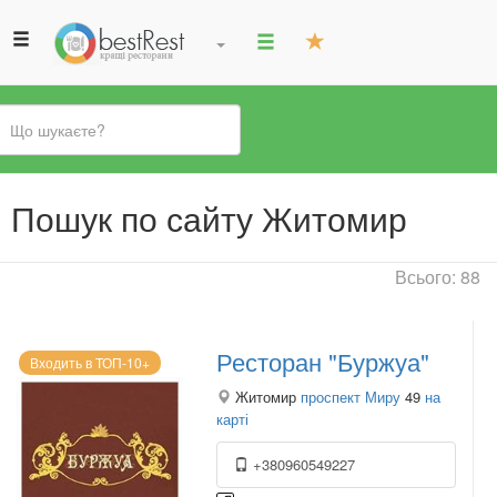
Ви
Пошук по сайту Житомир
є
тут
Всього: 88
Ресторан "Буржуа"
Входить в ТОП-10+
Житомир
проспект Миру
49
на
карті
+380960549227