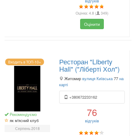
відгуків
Оцінка:
4.8
(
349
)
Оцінити
Ресторан "Liberty
Входить в ТОП-10+
Hall" ("Ліберті Хол")
Житомир
вулиця Київська
77
на
карті
+380672233162
76
Рекомендуємо
як м'ясний клуб
відгуків
Серпень 2018