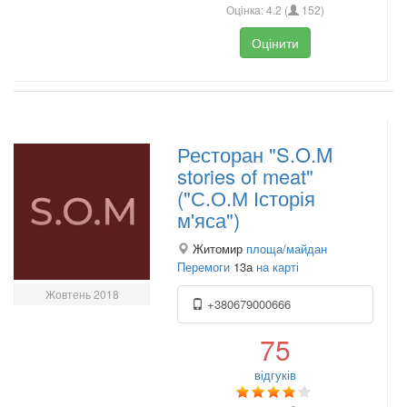
Оцінка:
4.2
(
152
)
Оцінити
Ресторан "S.O.M
stories of meat"
("С.О.М Історія
м'яса")
Житомир
площа/майдан
Перемоги
13а
на карті
Жовтень 2018
+380679000666
75
відгуків