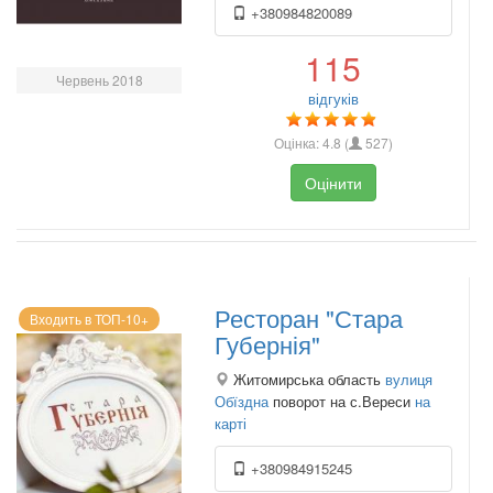
+380984820089
115
Червень 2018
відгуків
Оцінка:
4.8
(
527
)
Оцінити
Ресторан "Стара
Входить в ТОП-10+
Губернія"
Житомирська область
вулиця
Обїздна
поворот на с.Вереси
на
карті
+380984915245