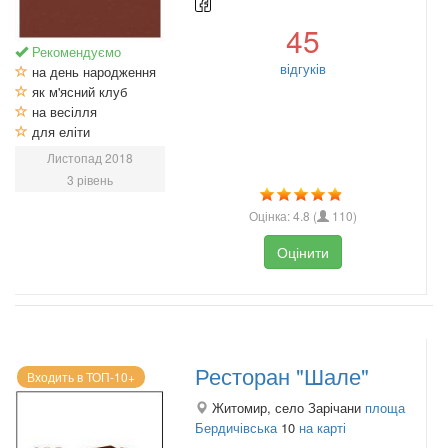
45
Рекомендуємо
відгуків
на день народження
як м'ясний клуб
на весілля
для еліти
Листопад 2018
3 рівень
Оцінка:
4.8
(
110
)
Оцінити
Ресторан "Шале"
Входить в ТОП-10+
Житомир, село Зарічани
площа
Бердичівська
10
на карті