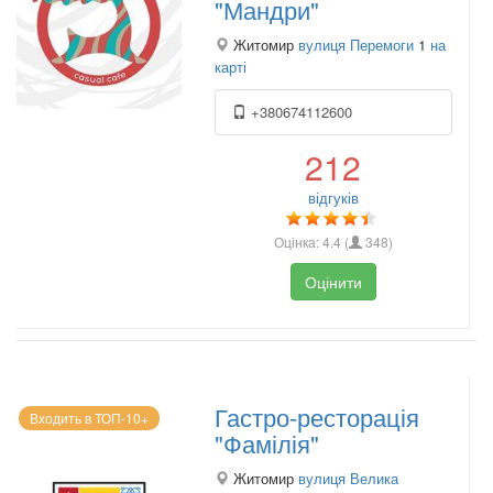
"Мандри"
Житомир
вулиця Перемоги
1
на
карті
+380674112600
212
відгуків
Оцінка:
4.4
(
348
)
Оцінити
Гастро-ресторація
Входить в ТОП-10+
"Фамілія"
Житомир
вулиця Велика