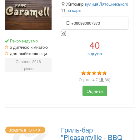
Житомир
вулиця Лятошинського
11
на карті
+380980807373
Рекомендуємо
40
з дитячою кімнатою
для любителів піци
відгуків
Серпень 2018
1 рівень
Оцінка:
4.7
(
86
)
Оцінити
Гриль-бар
Входить в ТОП-10+
"Pleasantville - BBQ