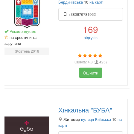
Бердичівська
10
на карті
+380676781962
169
Рекомендуємо
на хрестини та
відгуків
заручини
Жовтень 2018
Оцінка:
4.8
(
425
)
Оцінити
Хінкальна "БУБА"
Житомир
вулиця Київська
10
на
карті