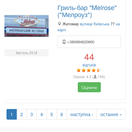
Гриль-бар "Melrose"
("Мелроуз")
Житомир
вулиця Київська
77
на
карті
+380684620660
Квітень 2018
44
відгуків
Оцінка:
4.5
(
156
)
Оцінити
1
2
3
4
5
6
наступна ›
остання »
.
.
.
.