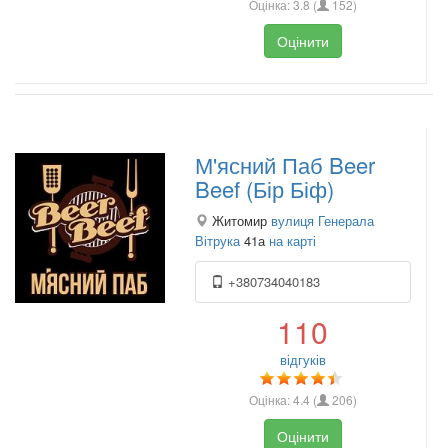
Оцінка:
3.8
(
152
)
Оцінити
М'ясний Паб Beer
Beef (Бір Біф)
Житомир
вулиця Генерала
Вітрука
41а
на карті
+380734040183
110
відгуків
Оцінка:
4.4
(
206
)
Оцінити