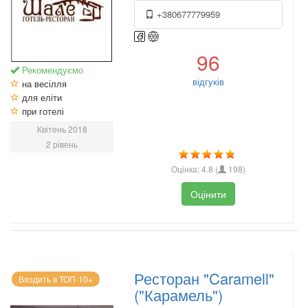
+380677779959
96
Рекомендуємо
відгуків
на весілля
для еліти
при готелі
Квітень 2018
2 рівень
Оцінка:
4.8
(
198
)
Оцінити
Ресторан "Caramell"
Входить в ТОП-10+
("Карамель")