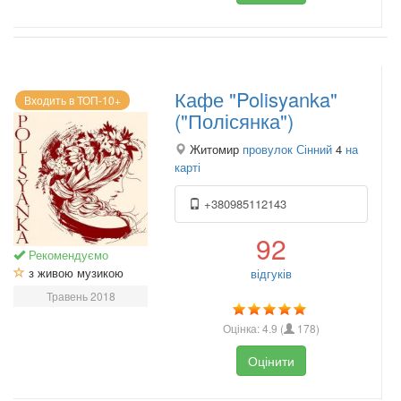
Кафе "Polisyanka"
Входить в ТОП-10+
("Полісянка")
Житомир
провулок Сінний
4
на
карті
+380985112143
92
Рекомендуємо
з живою музикою
відгуків
Травень 2018
Оцінка:
4.9
(
178
)
Оцінити