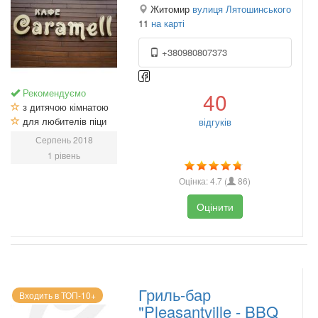
Житомир
вулиця Лятошинського
11
на карті
+380980807373
Рекомендуємо
40
з дитячою кімнатою
для любителів піци
відгуків
Серпень 2018
1 рівень
Оцінка:
4.7
(
86
)
Оцінити
Гриль-бар
Входить в ТОП-10+
"Pleasantville - BBQ