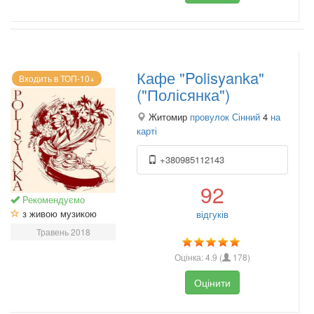
Кафе "Polisyanka"
Входить в ТОП-10+
("Полісянка")
Житомир
провулок Сінний
4
на
карті
+380985112143
92
Рекомендуємо
з живою музикою
відгуків
Травень 2018
Оцінка:
4.9
(
178
)
Оцінити