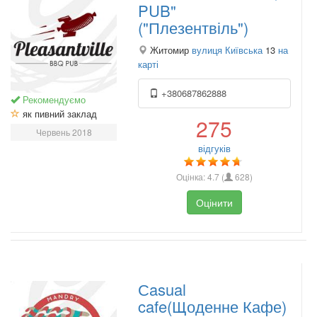
PUB"
("Плезентвіль")
Житомир
вулиця Київська
13
на
карті
+380687862888
Рекомендуємо
як пивний заклад
275
Червень 2018
відгуків
Оцінка:
4.7
(
628
)
Оцінити
Сasual
cafe(Щоденне Кафе)