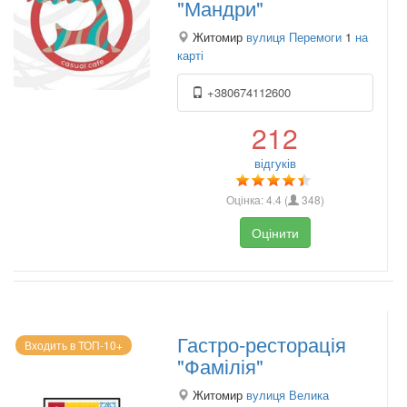
"Мандри"
Житомир
вулиця Перемоги
1
на
карті
+380674112600
212
відгуків
Оцінка:
4.4
(
348
)
Оцінити
Гастро-ресторація
Входить в ТОП-10+
"Фамілія"
Житомир
вулиця Велика