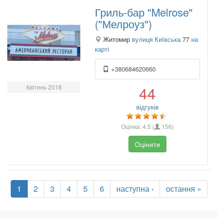
Гриль-бар "Melrose"
("Мелроуз")
Житомир
вулиця Київська
77
на
карті
+380684620660
Квітень 2018
44
відгуків
Оцінка:
4.5
(
156
)
Оцінити
1
2
3
4
5
6
наступна ›
остання »
.
.
.
.