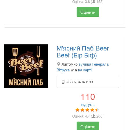
Оцінка:
3.8
(
152
)
Оцінити
М'ясний Паб Beer
Beef (Бір Біф)
Житомир
вулиця Генерала
Вітрука
41а
на карті
+380734040183
110
відгуків
Оцінка:
4.4
(
206
)
Оцінити