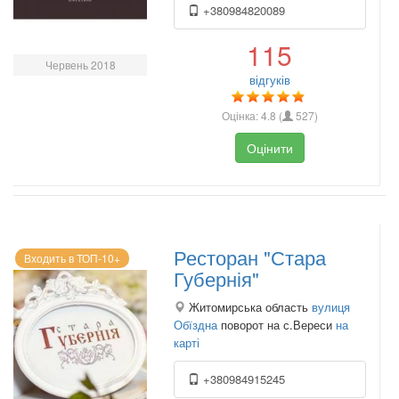
+380984820089
115
Червень 2018
відгуків
Оцінка:
4.8
(
527
)
Оцінити
Ресторан "Стара
Входить в ТОП-10+
Губернія"
Житомирська область
вулиця
Обїздна
поворот на с.Вереси
на
карті
+380984915245