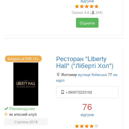
відгуків
Оцінка:
4.8
(
349
)
Оцінити
Ресторан "Liberty
Входить в ТОП-10+
Hall" ("Ліберті Хол")
Житомир
вулиця Київська
77
на
карті
+380672233162
76
Рекомендуємо
як м'ясний клуб
відгуків
Серпень 2018