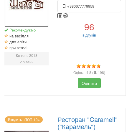
+380677779959
96
Рекомендуємо
відгуків
на весілля
для еліти
при готелі
Квітень 2018
2 рівень
Оцінка:
4.8
(
198
)
Оцінити
Ресторан "Caramell"
Входить в ТОП-10+
("Карамель")