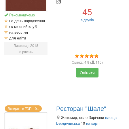
45
Рекомендуємо
відгуків
на день народження
як м'ясний клуб
на весілля
для еліти
Листопад 2018
3 рівень
Оцінка:
4.8
(
110
)
Оцінити
Ресторан "Шале"
Входить в ТОП-10+
Житомир, село Зарічани
площа
Бердичівська
10
на карті