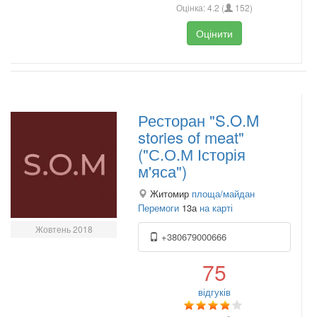
Оцінка:
4.2
(
152
)
Оцінити
Ресторан "S.O.M
stories of meat"
("С.О.М Історія
м'яса")
Житомир
площа/майдан
Перемоги
13а
на карті
Жовтень 2018
+380679000666
75
відгуків