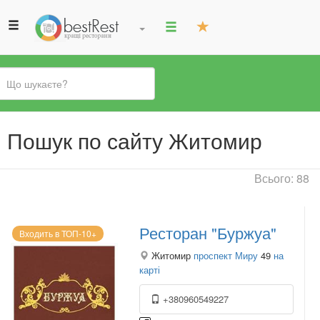
Ви
Пошук по сайту Житомир
є
тут
Всього: 88
Ресторан "Буржуа"
Входить в ТОП-10+
Житомир
проспект Миру
49
на
карті
+380960549227