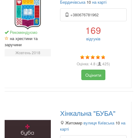
Бердичівська
10
на карті
+380676781962
169
Рекомендуємо
на хрестини та
відгуків
заручини
Жовтень 2018
Оцінка:
4.8
(
425
)
Оцінити
Хінкальна "БУБА"
Житомир
вулиця Київська
10
на
карті