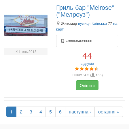
Гриль-бар "Melrose"
("Мелроуз")
Житомир
вулиця Київська
77
на
карті
+380684620660
Квітень 2018
44
відгуків
Оцінка:
4.5
(
156
)
Оцінити
1
2
3
4
5
6
наступна ›
остання »
.
.
.
.