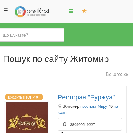
Ви
Пошук по сайту Житомир
є
тут
Всього: 88
Ресторан "Буржуа"
Входить в ТОП-10+
Житомир
проспект Миру
49
на
карті
+380960549227