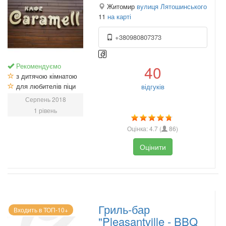
Житомир
вулиця Лятошинського
11
на карті
+380980807373
Рекомендуємо
40
з дитячою кімнатою
для любителів піци
відгуків
Серпень 2018
1 рівень
Оцінка:
4.7
(
86
)
Оцінити
Гриль-бар
Входить в ТОП-10+
"Pleasantville - BBQ