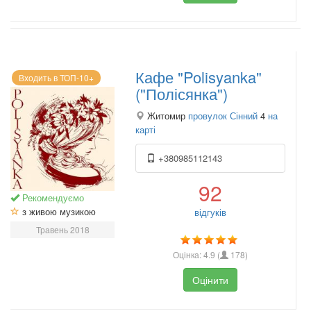
Кафе "Polisyanka"
Входить в ТОП-10+
("Полісянка")
Житомир
провулок Сінний
4
на
карті
+380985112143
92
Рекомендуємо
з живою музикою
відгуків
Травень 2018
Оцінка:
4.9
(
178
)
Оцінити