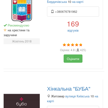
Бердичівська
10
на карті
+380676781962
169
Рекомендуємо
на хрестини та
відгуків
заручини
Жовтень 2018
Оцінка:
4.8
(
425
)
Оцінити
Хінкальна "БУБА"
Житомир
вулиця Київська
10
на
карті