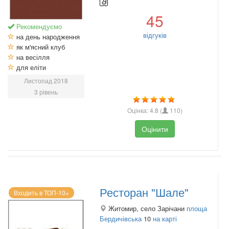
45
Рекомендуємо
відгуків
на день народження
як м'ясний клуб
на весілля
для еліти
Листопад 2018
3 рівень
Оцінка:
4.8
(
110
)
Оцінити
Ресторан "Шале"
Входить в ТОП-10+
Житомир, село Зарічани
площа
Бердичівська
10
на карті