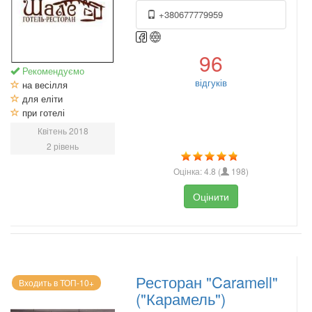
+380677779959
96
Рекомендуємо
відгуків
на весілля
для еліти
при готелі
Квітень 2018
2 рівень
Оцінка:
4.8
(
198
)
Оцінити
Ресторан "Caramell"
Входить в ТОП-10+
("Карамель")