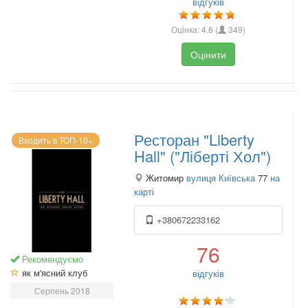
відгуків
Оцінка:
4.8
(
349
)
Оцінити
Ресторан "Liberty
Входить в ТОП-10+
Hall" ("Ліберті Хол")
Житомир
вулиця Київська
77
на
карті
+380672233162
76
Рекомендуємо
як м'ясний клуб
відгуків
Серпень 2018