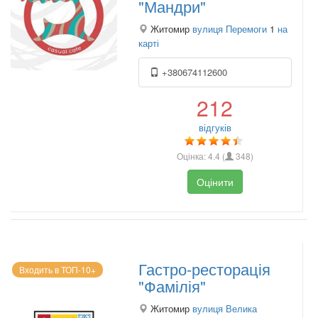
"Мандри"
Житомир
вулиця Перемоги
1
на
карті
+380674112600
212
відгуків
Оцінка:
4.4
(
348
)
Оцінити
Гастро-ресторація
Входить в ТОП-10+
"Фамілія"
Житомир
вулиця Велика