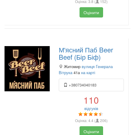
Оцінка:
3.8
(
152
)
Оцінити
М'ясний Паб Beer
Beef (Бір Біф)
Житомир
вулиця Генерала
Вітрука
41а
на карті
+380734040183
110
відгуків
Оцінка:
4.4
(
206
)
Оцінити