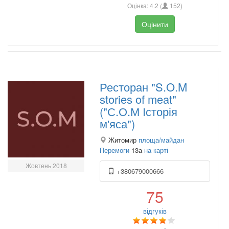
Оцінка:
4.2
(
152
)
Оцінити
Ресторан "S.O.M
stories of meat"
("С.О.М Історія
м'яса")
Житомир
площа/майдан
Перемоги
13а
на карті
Жовтень 2018
+380679000666
75
відгуків