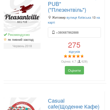
PUB"
("Плезентвіль")
Житомир
вулиця Київська
13
на
карті
+380687862888
Рекомендуємо
як пивний заклад
275
Червень 2018
відгуків
Оцінка:
4.7
(
628
)
Оцінити
Сasual
cafe(Щоденне Кафе)