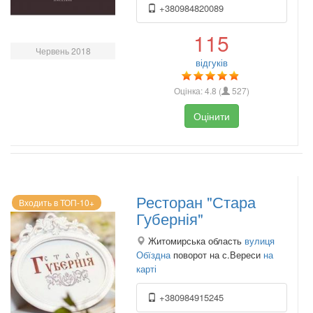
+380984820089
115
Червень 2018
відгуків
Оцінка:
4.8
(
527
)
Оцінити
Ресторан "Стара
Входить в ТОП-10+
Губернія"
Житомирська область
вулиця
Обїздна
поворот на с.Вереси
на
карті
+380984915245