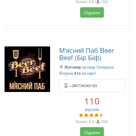
Оцінка:
3.8
(
152
)
Оцінити
М'ясний Паб Beer
Beef (Бір Біф)
Житомир
вулиця Генерала
Вітрука
41а
на карті
+380734040183
110
відгуків
Оцінка:
4.4
(
206
)
Оцінити