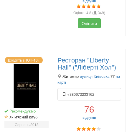
відгуків
Оцінка:
4.8
(
349
)
Оцінити
Ресторан "Liberty
Входить в ТОП-10+
Hall" ("Ліберті Хол")
Житомир
вулиця Київська
77
на
карті
+380672233162
76
Рекомендуємо
як м'ясний клуб
відгуків
Серпень 2018