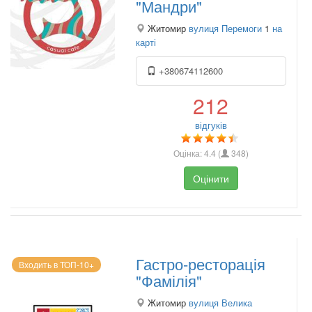
"Мандри"
Житомир
вулиця Перемоги
1
на
карті
+380674112600
212
відгуків
Оцінка:
4.4
(
348
)
Оцінити
Гастро-ресторація
Входить в ТОП-10+
"Фамілія"
Житомир
вулиця Велика