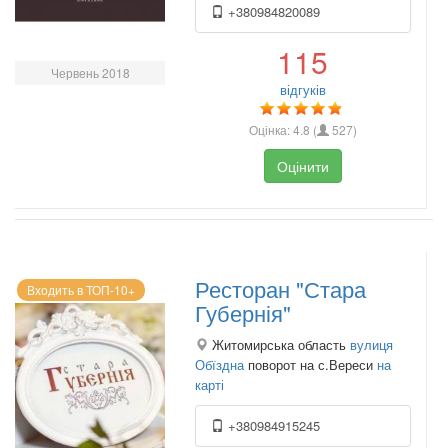
+380984820089
115
Червень 2018
відгуків
Оцінка:
4.8
(
527
)
Оцінити
Ресторан "Стара
Входить в ТОП-10+
Губернія"
Житомирська область
вулиця
Обїздна
поворот на с.Вереси
на
карті
+380984915245