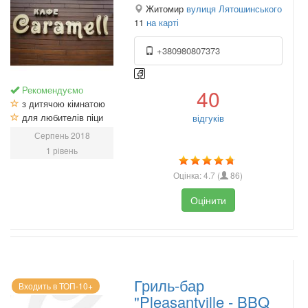
Житомир
вулиця Лятошинського
11
на карті
+380980807373
Рекомендуємо
40
з дитячою кімнатою
для любителів піци
відгуків
Серпень 2018
1 рівень
Оцінка:
4.7
(
86
)
Оцінити
Гриль-бар
Входить в ТОП-10+
"Pleasantville - BBQ