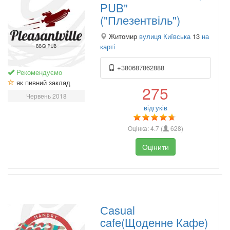
PUB"
("Плезентвіль")
Житомир
вулиця Київська
13
на
карті
+380687862888
Рекомендуємо
як пивний заклад
275
Червень 2018
відгуків
Оцінка:
4.7
(
628
)
Оцінити
Сasual
cafe(Щоденне Кафе)