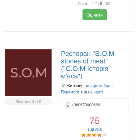
Оцінка:
4.2
(
152
)
Оцінити
Ресторан "S.O.M
stories of meat"
("С.О.М Історія
м'яса")
Житомир
площа/майдан
Перемоги
13а
на карті
Жовтень 2018
+380679000666
75
відгуків