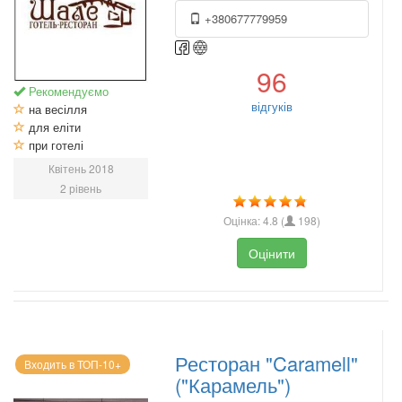
+380677779959
96
Рекомендуємо
відгуків
на весілля
для еліти
при готелі
Квітень 2018
2 рівень
Оцінка:
4.8
(
198
)
Оцінити
Ресторан "Caramell"
Входить в ТОП-10+
("Карамель")