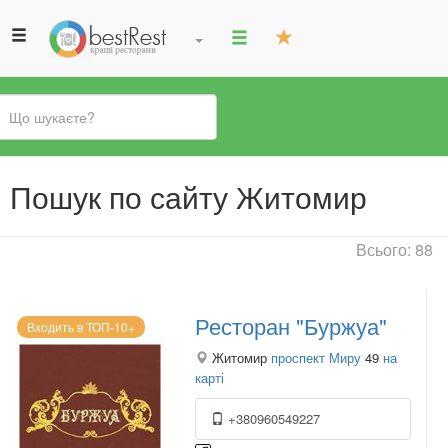
Ви
Пошук по сайту Житомир
є
тут
Всього: 88
Ресторан "Буржуа"
Входить в ТОП-10+
Житомир
проспект Миру
49
на
карті
+380960549227