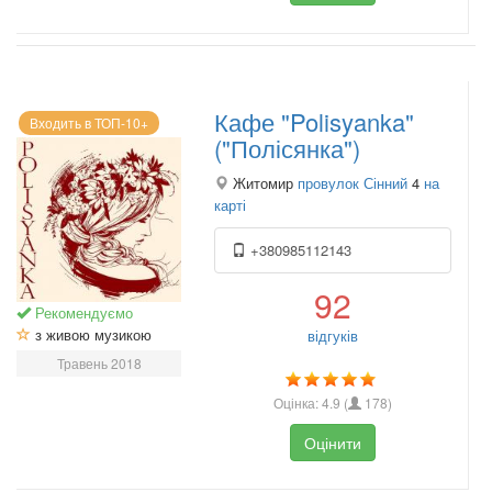
Кафе "Polisyanka"
Входить в ТОП-10+
("Полісянка")
Житомир
провулок Сінний
4
на
карті
+380985112143
92
Рекомендуємо
з живою музикою
відгуків
Травень 2018
Оцінка:
4.9
(
178
)
Оцінити