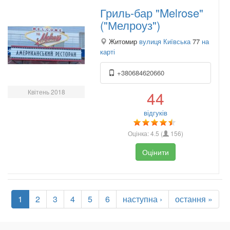
Гриль-бар "Melrose"
("Мелроуз")
Житомир
вулиця Київська
77
на
карті
+380684620660
Квітень 2018
44
відгуків
Оцінка:
4.5
(
156
)
Оцінити
1
2
3
4
5
6
наступна ›
остання »
.
.
.
.