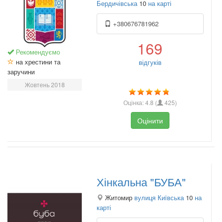
Бердичівська
10
на карті
+380676781962
169
Рекомендуємо
на хрестини та
відгуків
заручини
Жовтень 2018
Оцінка:
4.8
(
425
)
Оцінити
Хінкальна "БУБА"
Житомир
вулиця Київська
10
на
карті