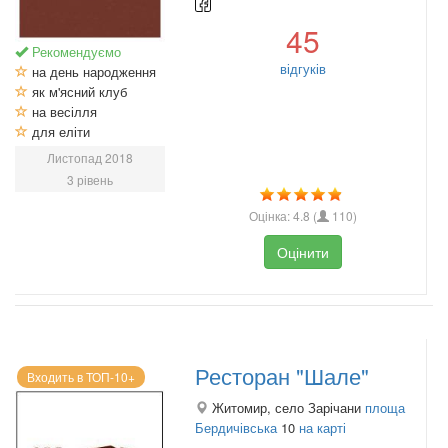
45
Рекомендуємо
відгуків
на день народження
як м'ясний клуб
на весілля
для еліти
Листопад 2018
3 рівень
Оцінка:
4.8
(
110
)
Оцінити
Ресторан "Шале"
Входить в ТОП-10+
Житомир, село Зарічани
площа
Бердичівська
10
на карті