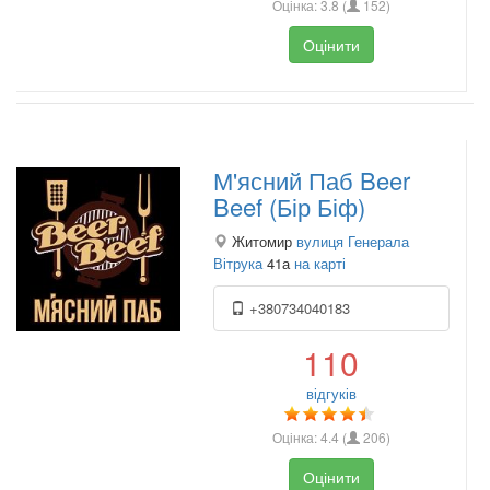
Оцінка:
3.8
(
152
)
Оцінити
М'ясний Паб Beer
Beef (Бір Біф)
Житомир
вулиця Генерала
Вітрука
41а
на карті
+380734040183
110
відгуків
Оцінка:
4.4
(
206
)
Оцінити