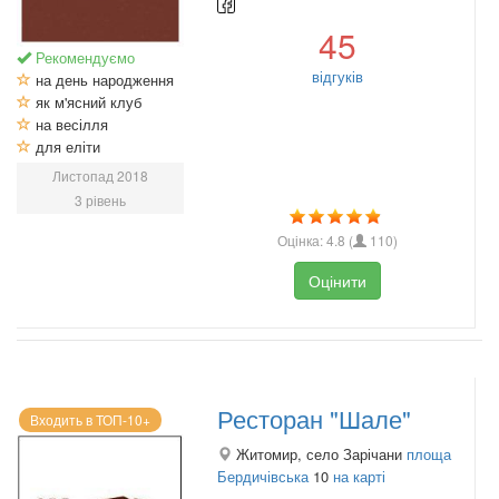
45
Рекомендуємо
відгуків
на день народження
як м'ясний клуб
на весілля
для еліти
Листопад 2018
3 рівень
Оцінка:
4.8
(
110
)
Оцінити
Ресторан "Шале"
Входить в ТОП-10+
Житомир, село Зарічани
площа
Бердичівська
10
на карті