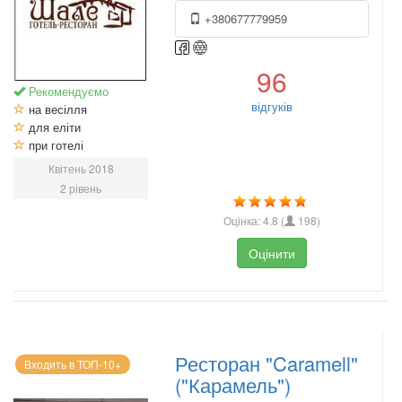
+380677779959
96
Рекомендуємо
відгуків
на весілля
для еліти
при готелі
Квітень 2018
2 рівень
Оцінка:
4.8
(
198
)
Оцінити
Ресторан "Caramell"
Входить в ТОП-10+
("Карамель")