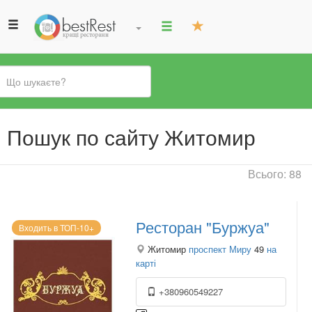
Ви
Пошук по сайту Житомир
є
тут
Всього: 88
Ресторан "Буржуа"
Входить в ТОП-10+
Житомир
проспект Миру
49
на
карті
+380960549227