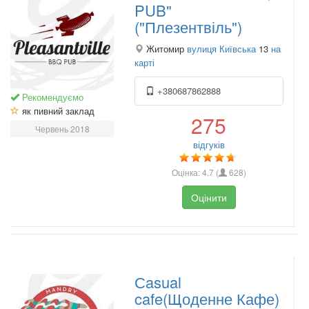
PUB"
("Плезентвіль")
Житомир
вулиця Київська
13
на
карті
+380687862888
Рекомендуємо
як пивний заклад
275
Червень 2018
відгуків
Оцінка:
4.7
(
628
)
Оцінити
Сasual
cafe(Щоденне Кафе)