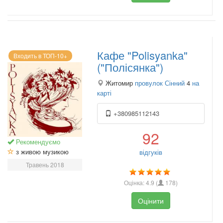
Кафе "Polisyanka"
Входить в ТОП-10+
("Полісянка")
Житомир
провулок Сінний
4
на
карті
+380985112143
92
Рекомендуємо
з живою музикою
відгуків
Травень 2018
Оцінка:
4.9
(
178
)
Оцінити