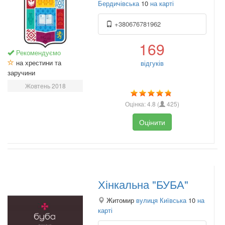
Бердичівська
10
на карті
+380676781962
169
Рекомендуємо
на хрестини та
відгуків
заручини
Жовтень 2018
Оцінка:
4.8
(
425
)
Оцінити
Хінкальна "БУБА"
Житомир
вулиця Київська
10
на
карті