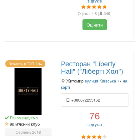
відгуків
Оцінка:
4.8
(
349
)
Оцінити
Ресторан "Liberty
Входить в ТОП-10+
Hall" ("Ліберті Хол")
Житомир
вулиця Київська
77
на
карті
+380672233162
76
Рекомендуємо
як м'ясний клуб
відгуків
Серпень 2018