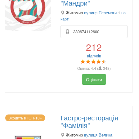
"Мандри"
Житомир
вулиця Перемоги
1
на
карті
+380674112600
212
відгуків
Оцінка:
4.4
(
348
)
Оцінити
Гастро-ресторація
Входить в ТОП-10+
"Фамілія"
Житомир
вулиця Велика