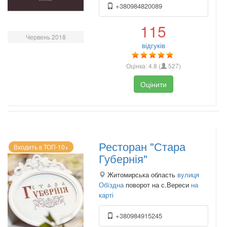
+380984820089
115
Червень 2018
відгуків
Оцінка:
4.8
(
527
)
Оцінити
Ресторан "Стара
Входить в ТОП-10+
Губернія"
Житомирська область
вулиця
Обїздна
поворот на с.Вереси
на
карті
+380984915245