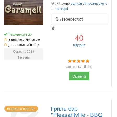
Житомир
вулиця Лятошинського
11
на карті
+380980807373
Рекомендуємо
40
з дитячою кімнатою
для любителів піци
відгуків
Серпень 2018
1 рівень
Оцінка:
4.7
(
86
)
Оцінити
Гриль-бар
Входить в ТОП-10+
"Pleasantville - BBQ