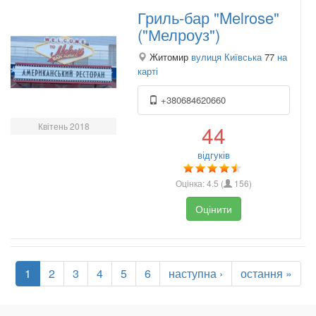
Гриль-бар "Melrose"
("Мелроуз")
Житомир
вулиця Київська
77
на
карті
+380684620660
Квітень 2018
44
відгуків
Оцінка:
4.5
(
156
)
Оцінити
1
2
3
4
5
6
наступна ›
остання »
.
.
.
.