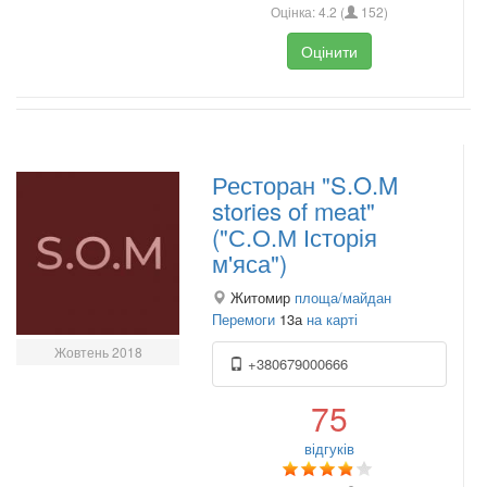
Оцінка:
4.2
(
152
)
Оцінити
Ресторан "S.O.M
stories of meat"
("С.О.М Історія
м'яса")
Житомир
площа/майдан
Перемоги
13а
на карті
Жовтень 2018
+380679000666
75
відгуків