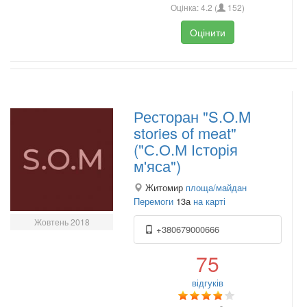
Оцінка:
4.2
(
152
)
Оцінити
Ресторан "S.O.M
stories of meat"
("С.О.М Історія
м'яса")
Житомир
площа/майдан
Перемоги
13а
на карті
Жовтень 2018
+380679000666
75
відгуків