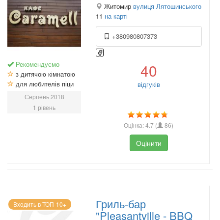
Житомир
вулиця Лятошинського
11
на карті
+380980807373
Рекомендуємо
40
з дитячою кімнатою
для любителів піци
відгуків
Серпень 2018
1 рівень
Оцінка:
4.7
(
86
)
Оцінити
Гриль-бар
Входить в ТОП-10+
"Pleasantville - BBQ