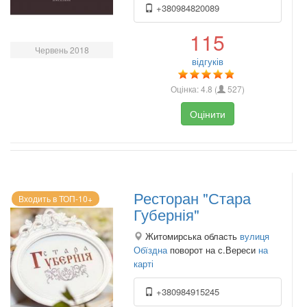
+380984820089
115
Червень 2018
відгуків
Оцінка:
4.8
(
527
)
Оцінити
Ресторан "Стара
Входить в ТОП-10+
Губернія"
Житомирська область
вулиця
Обїздна
поворот на с.Вереси
на
карті
+380984915245