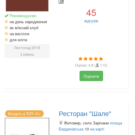
45
Рекомендуємо
відгуків
на день народження
як м'ясний клуб
на весілля
для еліти
Листопад 2018
3 рівень
Оцінка:
4.8
(
110
)
Оцінити
Ресторан "Шале"
Входить в ТОП-10+
Житомир, село Зарічани
площа
Бердичівська
10
на карті