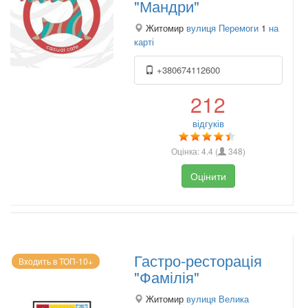
"Мандри"
Житомир
вулиця Перемоги
1
на
карті
+380674112600
212
відгуків
Оцінка:
4.4
(
348
)
Оцінити
Гастро-ресторація
Входить в ТОП-10+
"Фамілія"
Житомир
вулиця Велика