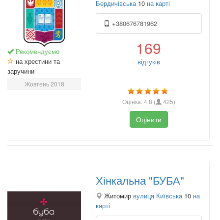
Бердичівська
10
на карті
+380676781962
169
Рекомендуємо
на хрестини та
відгуків
заручини
Жовтень 2018
Оцінка:
4.8
(
425
)
Оцінити
Хінкальна "БУБА"
Житомир
вулиця Київська
10
на
карті