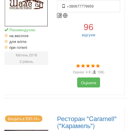
+380677779959
96
Рекомендуємо
відгуків
на весілля
для еліти
при готелі
Квітень 2018
2 рівень
Оцінка:
4.8
(
198
)
Оцінити
Ресторан "Caramell"
Входить в ТОП-10+
("Карамель")