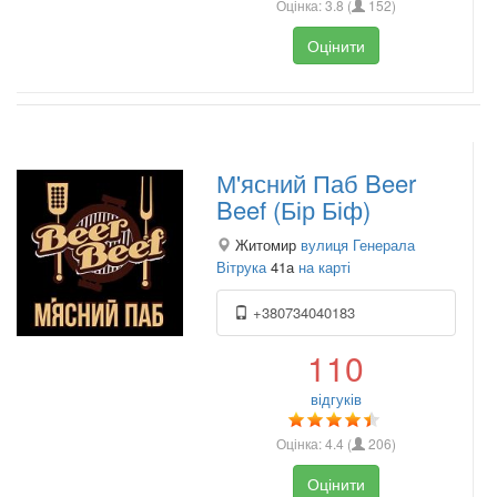
Оцінка:
3.8
(
152
)
Оцінити
М'ясний Паб Beer
Beef (Бір Біф)
Житомир
вулиця Генерала
Вітрука
41а
на карті
+380734040183
110
відгуків
Оцінка:
4.4
(
206
)
Оцінити