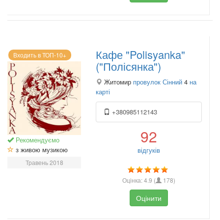
Кафе "Polisyanka"
Входить в ТОП-10+
("Полісянка")
Житомир
провулок Сінний
4
на
карті
+380985112143
92
Рекомендуємо
з живою музикою
відгуків
Травень 2018
Оцінка:
4.9
(
178
)
Оцінити