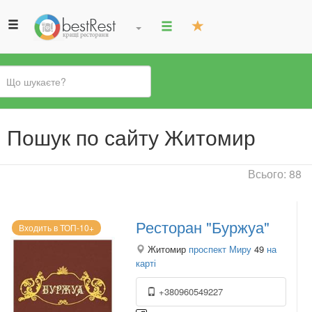
Ви
Пошук по сайту Житомир
є
тут
Всього: 88
Ресторан "Буржуа"
Входить в ТОП-10+
Житомир
проспект Миру
49
на
карті
+380960549227