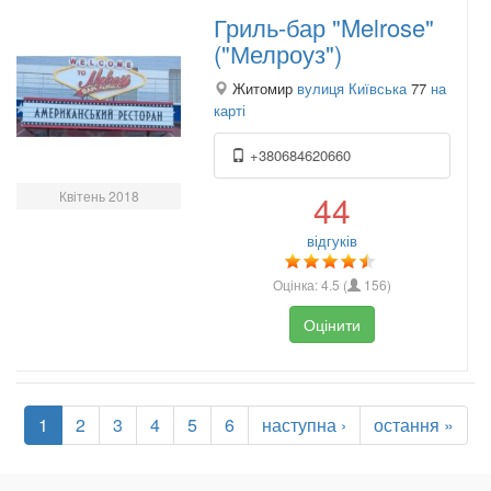
Гриль-бар "Melrose"
("Мелроуз")
Житомир
вулиця Київська
77
на
карті
+380684620660
Квітень 2018
44
відгуків
Оцінка:
4.5
(
156
)
Оцінити
1
2
3
4
5
6
наступна ›
остання »
.
.
.
.