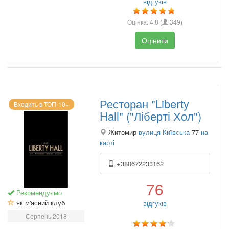
відгуків
Оцінка:
4.8
(
349
)
Оцінити
Ресторан "Liberty
Входить в ТОП-10+
Hall" ("Ліберті Хол")
Житомир
вулиця Київська
77
на
карті
+380672233162
76
Рекомендуємо
як м'ясний клуб
відгуків
Серпень 2018