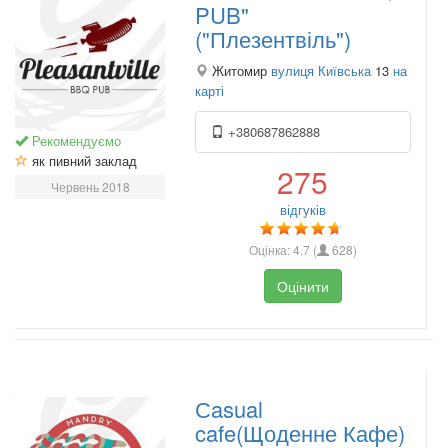
PUB"
("Плезентвіль")
Житомир
вулиця Київська
13
на
карті
+380687862888
Рекомендуємо
як пивний заклад
275
Червень 2018
відгуків
Оцінка:
4.7
(
628
)
Оцінити
Сasual
cafe(Щоденне Кафе)