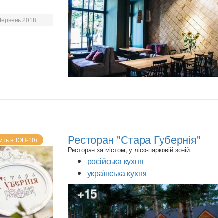
Червень 2018
Ресторан "Стара Губернія"
ить в ТОП-10+
Ресторан за містом, у лісо-парковій зоній
російська кухня
українська кухня
+15