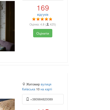
169
відгуків
Оцінка:
4.8
(
425
)
Оцінити
Житомир
вулиця
Київська
10
на карті
+380984820089