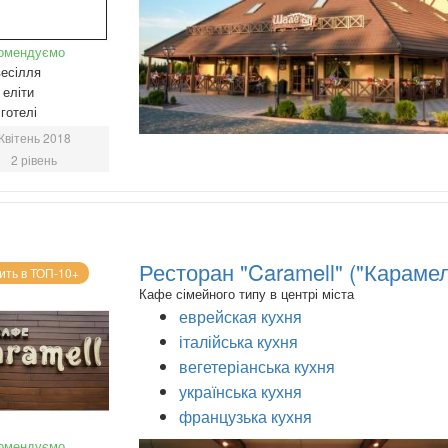
омендуємо
есілля
еліти
готелі
Квітень 2018
2 рівень
Ресторан "Caramell" ("Карамел
ить в ТОП-10+
Кафе сімейного типу в центрі міста
еврейская кухня
італійська кухня
вегетеріанська кухня
українська кухня
французька кухня
омендуємо