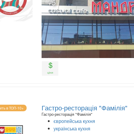
+5
ціни
Гастро-ресторація "Фамілія"
ить в ТОП-10+
Гастро-ресторація "Фамілія"
європейська кухня
українська кухня