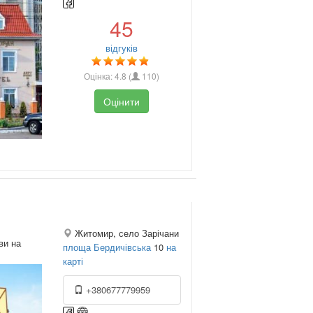
45
відгуків
Оцінка:
4.8
(
110
)
Оцінити
Житомир, село Зарічани
ви на
площа Бердичівська
10
на
карті
+380677779959