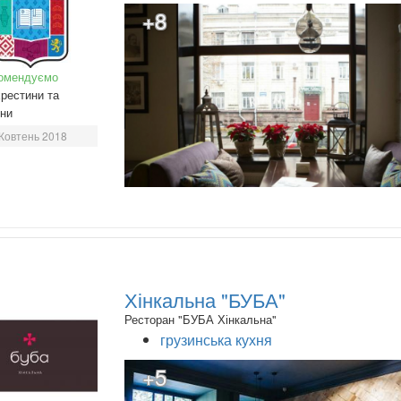
+8
омендуємо
рестини та
ини
Жовтень 2018
Хінкальна "БУБА"
Ресторан "БУБА Хінкальна"
грузинська кухня
+5