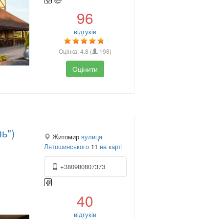
96
відгуків
Оцінка:
4.8
(
198
)
Оцінити
ь")
Житомир
вулиця
Лятошинського
11
на карті
+380980807373
40
відгуків