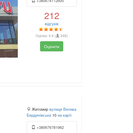
+380674112600
212
відгуків
Оцінка:
4.4
(
348
)
Оцінити
Житомир
вулиця Велика
Бердичівська
10
на карті
+380676781962