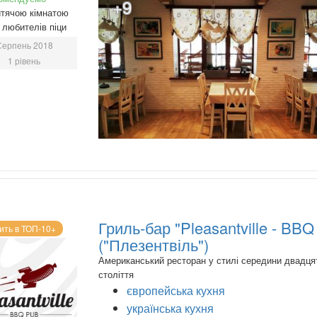
+9
тячою кімнатою
любителів піци
Серпень 2018
1 рівень
Гриль-бар "Pleasantville - BB
ить в ТОП-10+
("Плезентвіль")
Американський ресторан у стилі середини двадця
століття
європейська кухня
українська кухня