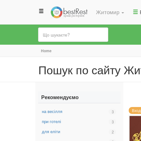
Житомир
Ви
Home
є
Пошук по сайту Ж
тут
Рекомендуємо
Вход
на весілля
Вибрати
3
фільтр:
при готелі
Вибрати
3
на
фільтр:
весілля
для еліти
Вибрати
2
при
фільтр:
готелі