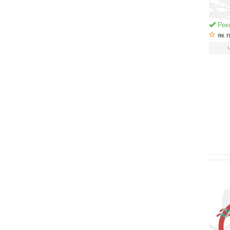
Рек
як п