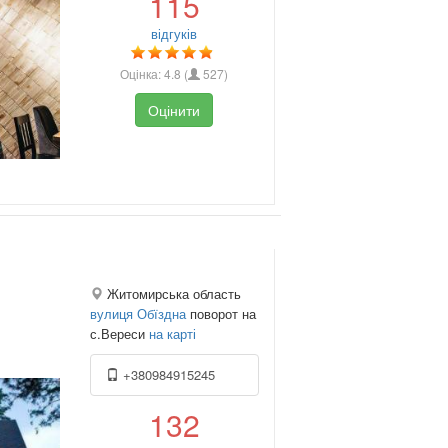
115
відгуків
Оцінка:
4.8
(
527
)
Оцінити
Житомирська область
вулиця Обїздна
поворот на
с.Вереси
на карті
+380984915245
132