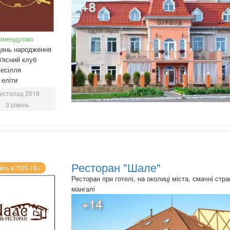
+8
омендуємо
день народження
'ясний клуб
есілля
еліти
истопад 2018
3 рівень
Ресторан "Шале"
ить в ТОП-10+
Ресторан при готелі, на околиці міста, смачні стра
мангалі
+14