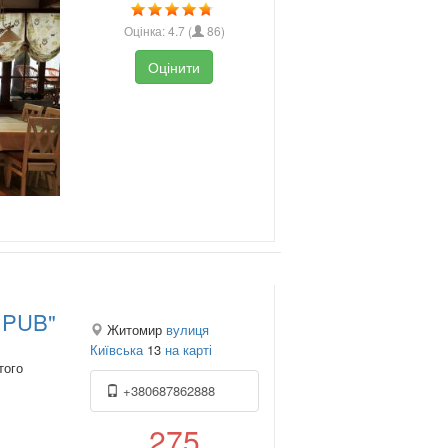
Оцінка:
4.7
(
86
)
Оцінити
Q PUB"
Житомир
вулиця
Київська
13
на карті
того
+380687862888
275