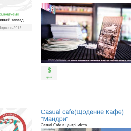
+6
омендуємо
ивний заклад
Червень 2018
ціни
Сasual cafe(Щоденне Кафе)
"Мандри"
Сasual Сafe в центрі міста.