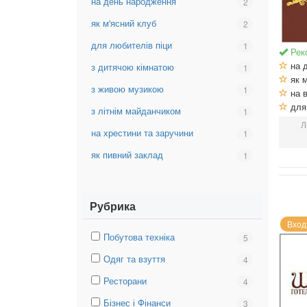
на день народження
Вибрати
2
для
фільтр:
еліти
як м'ясний клуб
Вибрати
2
на
фільтр:
день
для любителів піци
Вибрати
1
як
Рек
народження
фільтр:
м'ясний
на 
з дитячою кімнатою
Вибрати
1
для
клуб
як м
фільтр:
любителів
з живою музикою
Вибрати
1
на в
з
піци
фільтр:
для 
дитячою
з літнім майданчиком
Вибрати
1
з
кімнатою
фільтр:
Л
живою
на хрестини та заручини
Вибрати
1
з
музикою
фільтр:
літнім
як пивний заклад
Вибрати
1
на
майданчиком
фільтр:
хрестини
як
та
пивний
заручини
Рубрика
заклад
Вход
Вибрати
Побутова техніка
Вибрати
5
фільтр:
фільтр:
Вибрати
Одяг та взуття
Вибрати
4
Побутова
Побутова
фільтр:
фільтр:
техніка
техніка
Вибрати
Ресторани
Вибрати
4
Одяг
Одяг
фільтр:
фільтр:
та
та
Вибрати
Бізнес і Фінанси
Вибрати
3