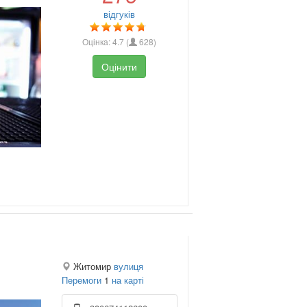
відгуків
Оцінка:
4.7
(
628
)
Оцінити
Житомир
вулиця
Перемоги
1
на карті