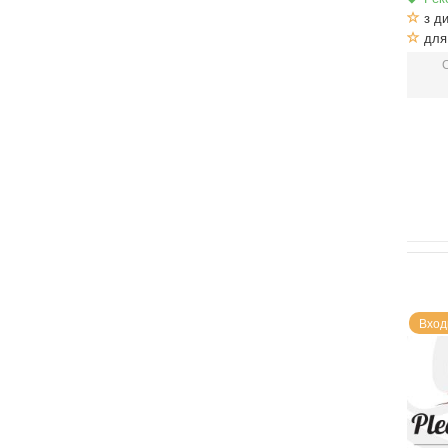
з ди
для 
Вход