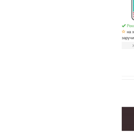
Рек
на х
заруч