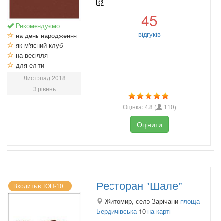
45
Рекомендуємо
відгуків
на день народження
як м'ясний клуб
на весілля
для еліти
Листопад 2018
3 рівень
Оцінка:
4.8
(
110
)
Оцінити
Ресторан "Шале"
Входить в ТОП-10+
Житомир, село Зарічани
площа
Бердичівська
10
на карті