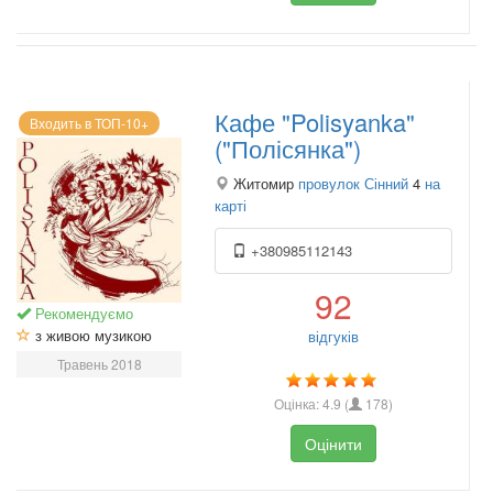
Кафе "Polisyanka"
Входить в ТОП-10+
("Полісянка")
Житомир
провулок Сінний
4
на
карті
+380985112143
92
Рекомендуємо
з живою музикою
відгуків
Травень 2018
Оцінка:
4.9
(
178
)
Оцінити