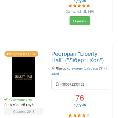
відгуків
Оцінка:
4.8
(
349
)
Оцінити
Ресторан "Liberty
Входить в ТОП-10+
Hall" ("Ліберті Хол")
Житомир
вулиця Київська
77
на
карті
+380672233162
76
Рекомендуємо
як м'ясний клуб
відгуків
Серпень 2018