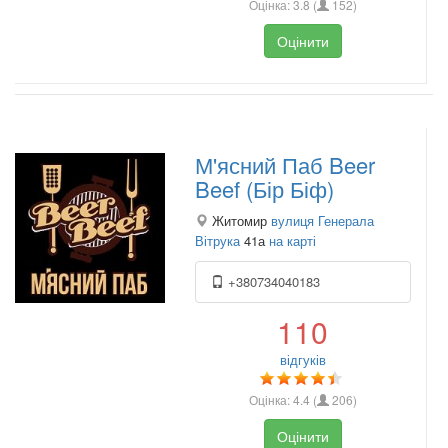
Оцінка:
3.8
(
152
)
Оцінити
М'ясний Паб Beer
Beef (Бір Біф)
Житомир
вулиця Генерала
Вітрука
41а
на карті
+380734040183
110
відгуків
Оцінка:
4.4
(
206
)
Оцінити