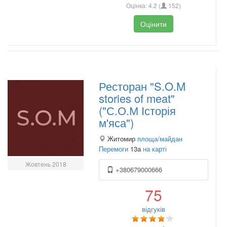
Оцінка:
4.2
(
152
)
Оцінити
Ресторан "S.O.M
stories of meat"
("С.О.М Історія
м'яса")
Житомир
площа/майдан
Перемоги
13а
на карті
Жовтень 2018
+380679000666
75
відгуків