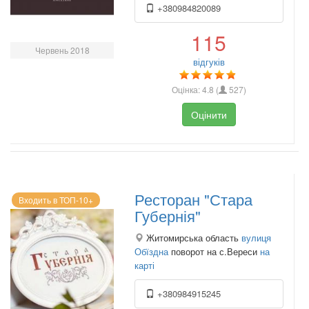
+380984820089
115
Червень 2018
відгуків
Оцінка:
4.8
(
527
)
Оцінити
Ресторан "Стара
Входить в ТОП-10+
Губернія"
Житомирська область
вулиця
Обїздна
поворот на с.Вереси
на
карті
+380984915245