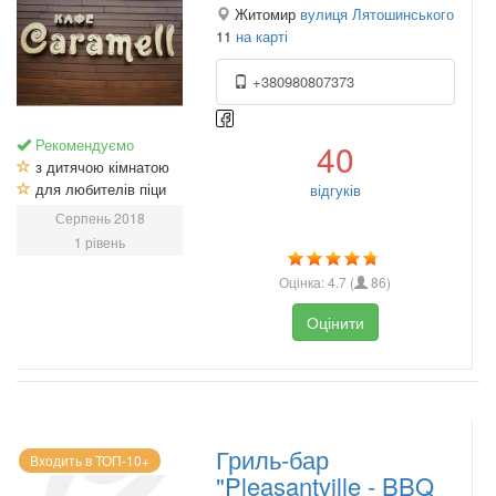
Житомир
вулиця Лятошинського
11
на карті
+380980807373
Рекомендуємо
40
з дитячою кімнатою
для любителів піци
відгуків
Серпень 2018
1 рівень
Оцінка:
4.7
(
86
)
Оцінити
Гриль-бар
Входить в ТОП-10+
"Pleasantville - BBQ