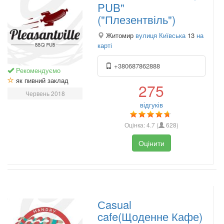
PUB"
("Плезентвіль")
Житомир
вулиця Київська
13
на
карті
+380687862888
Рекомендуємо
як пивний заклад
275
Червень 2018
відгуків
Оцінка:
4.7
(
628
)
Оцінити
Сasual
cafe(Щоденне Кафе)