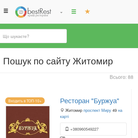
Ви
Пошук по сайту Житомир
є
тут
Всього: 88
Ресторан "Буржуа"
Входить в ТОП-10+
Житомир
проспект Миру
49
на
карті
+380960549227