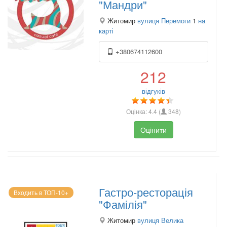
"Мандри"
Житомир
вулиця Перемоги
1
на
карті
+380674112600
212
відгуків
Оцінка:
4.4
(
348
)
Оцінити
Гастро-ресторація
Входить в ТОП-10+
"Фамілія"
Житомир
вулиця Велика