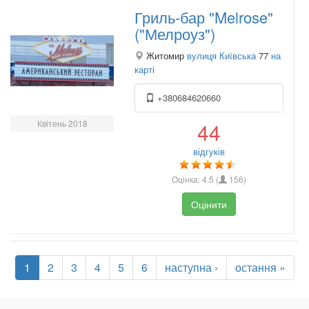
Гриль-бар "Melrose"
("Мелроуз")
Житомир
вулиця Київська
77
на
карті
+380684620660
Квітень 2018
44
відгуків
Оцінка:
4.5
(
156
)
Оцінити
1
2
3
4
5
6
наступна ›
остання »
.
.
.
.