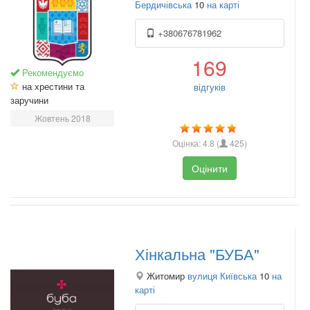
Бердичівська
10
на карті
+380676781962
169
Рекомендуємо
на хрестини та
відгуків
заручини
Жовтень 2018
Оцінка:
4.8
(
425
)
Оцінити
Хінкальна "БУБА"
Житомир
вулиця Київська
10
на
карті