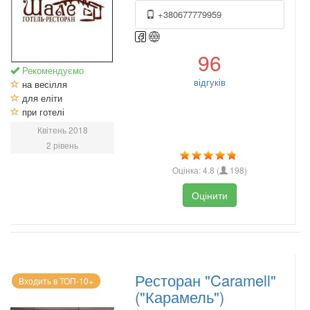
+380677779959
96
Рекомендуємо
відгуків
на весілля
для еліти
при готелі
Квітень 2018
2 рівень
Оцінка:
4.8
(
198
)
Оцінити
Ресторан "Caramell"
Входить в ТОП-10+
("Карамель")