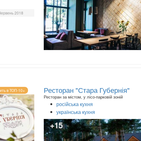
Червень 2018
Ресторан "Стара Губернія"
ить в ТОП-10+
Ресторан за містом, у лісо-парковій зоній
російська кухня
українська кухня
+15