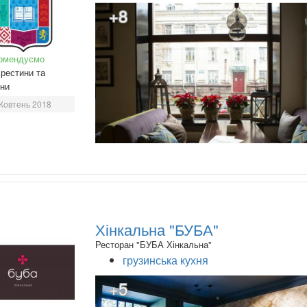
+8
омендуємо
рестини та
ини
Жовтень 2018
Хінкальна "БУБА"
Ресторан "БУБА Хінкальна"
грузинська кухня
+5