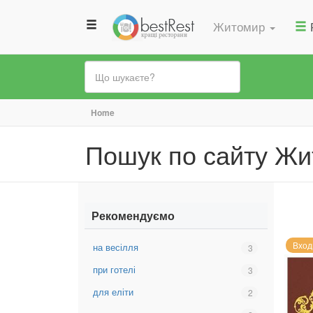
Житомир
Ви
Home
є
Пошук по сайту Ж
тут
Рекомендуємо
Вход
на весілля
Вибрати
3
фільтр:
при готелі
Вибрати
3
на
фільтр:
весілля
для еліти
Вибрати
2
при
фільтр:
готелі