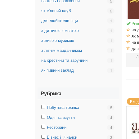
на день народження
Вибрати
2
для
фільтр:
еліти
як м'ясний клуб
Вибрати
2
на
фільтр:
день
для любителів піци
Вибрати
1
як
Рек
народження
фільтр:
м'ясний
на 
з дитячою кімнатою
Вибрати
1
для
клуб
як м
фільтр:
любителів
з живою музикою
Вибрати
1
на в
з
піци
фільтр:
для 
дитячою
з літнім майданчиком
Вибрати
1
з
кімнатою
фільтр:
Л
живою
на хрестини та заручини
Вибрати
1
з
музикою
фільтр:
літнім
як пивний заклад
Вибрати
1
на
майданчиком
фільтр:
хрестини
як
та
пивний
заручини
Рубрика
заклад
Вход
Вибрати
Побутова техніка
Вибрати
5
фільтр:
фільтр:
Вибрати
Одяг та взуття
Вибрати
4
Побутова
Побутова
фільтр:
фільтр:
техніка
техніка
Вибрати
Ресторани
Вибрати
4
Одяг
Одяг
фільтр:
фільтр:
та
та
Вибрати
Бізнес і Фінанси
Вибрати
3