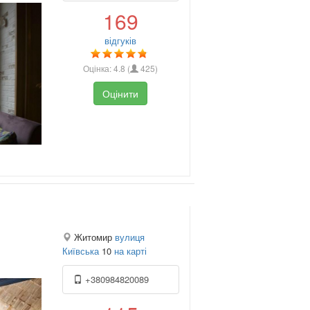
169
відгуків
Оцінка:
4.8
(
425
)
Оцінити
Житомир
вулиця
Київська
10
на карті
+380984820089