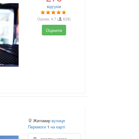
відгуків
Оцінка:
4.7
(
628
)
Оцінити
Житомир
вулиця
Перемоги
1
на карті