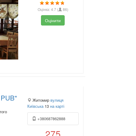
Оцінка:
4.7
(
86
)
Оцінити
Q PUB"
Житомир
вулиця
Київська
13
на карті
того
+380687862888
275