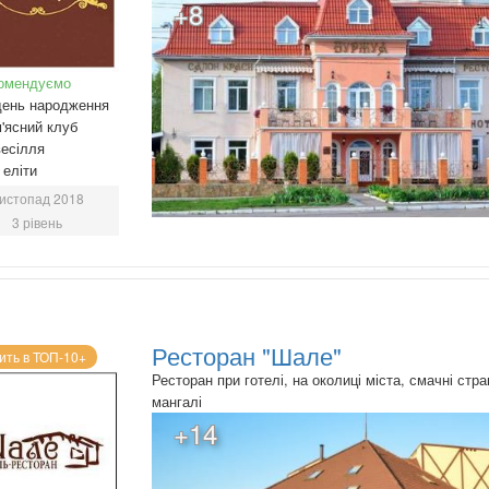
+8
омендуємо
день народження
'ясний клуб
есілля
еліти
истопад 2018
3 рівень
Ресторан "Шале"
ить в ТОП-10+
Ресторан при готелі, на околиці міста, смачні стра
мангалі
+14