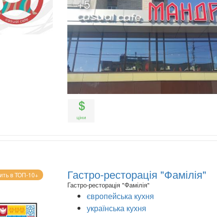
+5
ціни
Гастро-ресторація "Фамілія"
ить в ТОП-10+
Гастро-ресторація "Фамілія"
європейська кухня
українська кухня