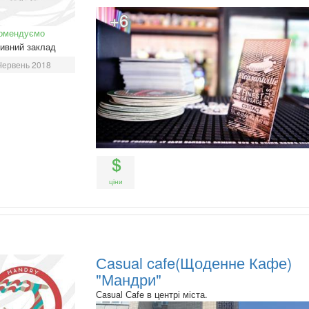
+6
омендуємо
ивний заклад
Червень 2018
ціни
Сasual cafe(Щоденне Кафе)
"Мандри"
Сasual Сafe в центрі міста.