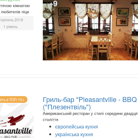
+9
тячою кімнатою
любителів піци
Серпень 2018
1 рівень
Гриль-бар "Pleasantville - BB
ить в ТОП-10+
("Плезентвіль")
Американський ресторан у стилі середини двадця
століття
європейська кухня
українська кухня