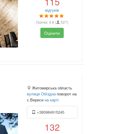
115
відгуків
Оцінка:
4.8
(
527
)
Оцінити
Житомирська область
вулиця Обїздна
поворот на
с.Вереси
на карті
+380984915245
132