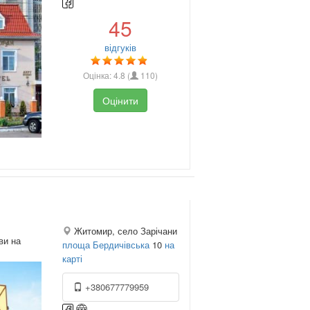
45
відгуків
Оцінка:
4.8
(
110
)
Оцінити
Житомир, село Зарічани
ви на
площа Бердичівська
10
на
карті
+380677779959