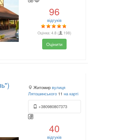
96
відгуків
Оцінка:
4.8
(
198
)
Оцінити
ь")
Житомир
вулиця
Лятошинського
11
на карті
+380980807373
40
відгуків