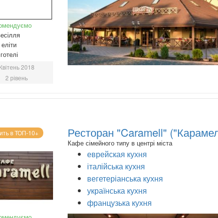
омендуємо
есілля
еліти
готелі
Квітень 2018
2 рівень
Ресторан "Caramell" ("Карамел
ить в ТОП-10+
Кафе сімейного типу в центрі міста
еврейская кухня
італійська кухня
вегетеріанська кухня
українська кухня
французька кухня
омендуємо