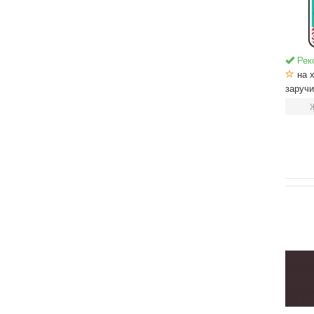
Рек
на х
заруч