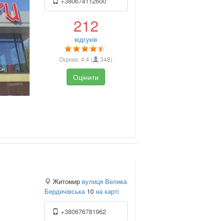
+380674112600
212
відгуків
Оцінка:
4.4
(
348
)
Оцінити
Житомир
вулиця Велика
Бердичівська
10
на карті
+380676781962