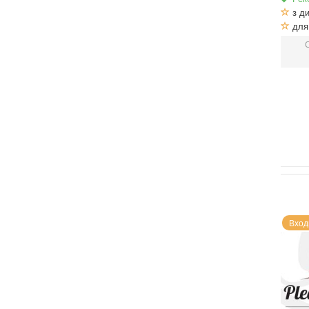
з ди
для 
Вход