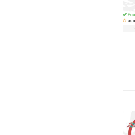
Рек
як п