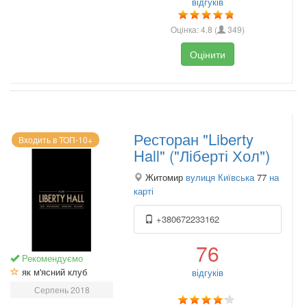
відгуків
Оцінка:
4.8
(
349
)
Оцінити
Ресторан "Liberty
Входить в ТОП-10+
Hall" ("Ліберті Хол")
Житомир
вулиця Київська
77
на
карті
+380672233162
76
Рекомендуємо
як м'ясний клуб
відгуків
Серпень 2018