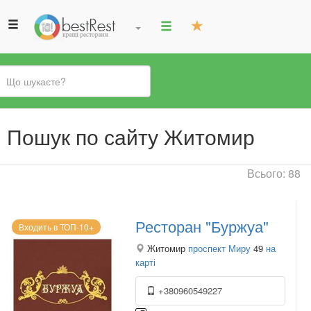
Ви
Пошук по сайту Житомир
є
тут
Всього: 88
Ресторан "Буржуа"
Входить в ТОП-10+
Житомир
проспект Миру
49
на
карті
+380960549227