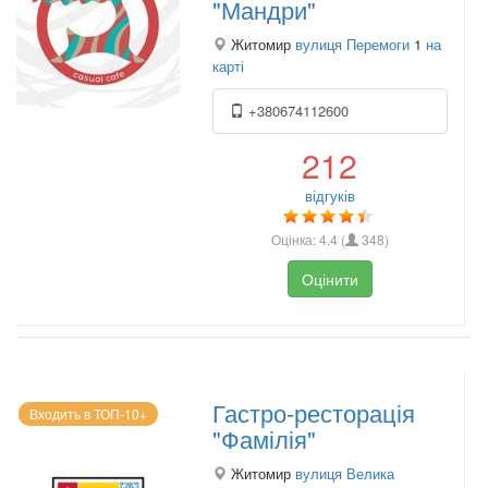
"Мандри"
Житомир
вулиця Перемоги
1
на
карті
+380674112600
212
відгуків
Оцінка:
4.4
(
348
)
Оцінити
Гастро-ресторація
Входить в ТОП-10+
"Фамілія"
Житомир
вулиця Велика