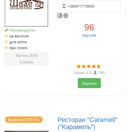
+380677779959
96
Рекомендуємо
відгуків
на весілля
для еліти
при готелі
Квітень 2018
2 рівень
Оцінка:
4.8
(
198
)
Оцінити
Ресторан "Caramell"
Входить в ТОП-10+
("Карамель")