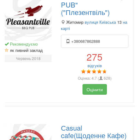
PUB"
("Плезентвіль")
Житомир
вулиця Київська
13
на
карті
+380687862888
Рекомендуємо
як пивний заклад
275
Червень 2018
відгуків
Оцінка:
4.7
(
628
)
Оцінити
Сasual
cafe(Щоденне Кафе)