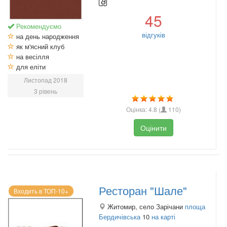
45
Рекомендуємо
відгуків
на день народження
як м'ясний клуб
на весілля
для еліти
Листопад 2018
3 рівень
Оцінка:
4.8
(
110
)
Оцінити
Ресторан "Шале"
Входить в ТОП-10+
Житомир, село Зарічани
площа
Бердичівська
10
на карті