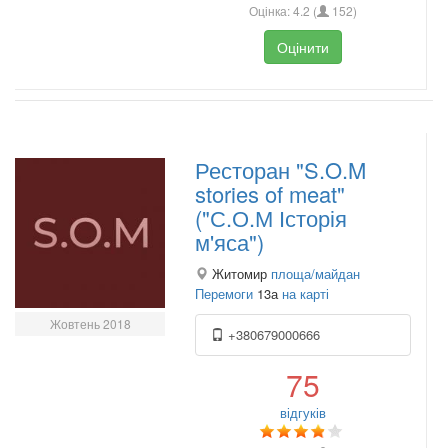
Оцінка:
4.2
(
152
)
Оцінити
Ресторан "S.O.M
stories of meat"
("С.О.М Історія
м'яса")
Житомир
площа/майдан
Перемоги
13а
на карті
Жовтень 2018
+380679000666
75
відгуків