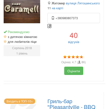
Житомир
вулиця Лятошинського
11
на карті
+380980807373
Рекомендуємо
40
з дитячою кімнатою
для любителів піци
відгуків
Серпень 2018
1 рівень
Оцінка:
4.7
(
86
)
Оцінити
Гриль-бар
Входить в ТОП-10+
"Pleasantville - BBQ