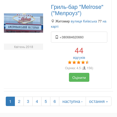
Гриль-бар "Melrose"
("Мелроуз")
Житомир
вулиця Київська
77
на
карті
+380684620660
Квітень 2018
44
відгуків
Оцінка:
4.5
(
156
)
Оцінити
1
2
3
4
5
6
наступна ›
остання »
.
.
.
.