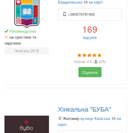
Бердичівська
10
на карті
+380676781962
169
Рекомендуємо
на хрестини та
відгуків
заручини
Жовтень 2018
Оцінка:
4.8
(
425
)
Оцінити
Хінкальна "БУБА"
Житомир
вулиця Київська
10
на
карті