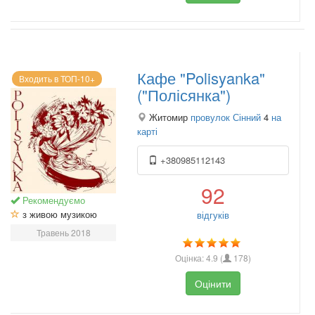
Кафе "Polisyanka"
Входить в ТОП-10+
("Полісянка")
Житомир
провулок Сінний
4
на
карті
+380985112143
92
Рекомендуємо
з живою музикою
відгуків
Травень 2018
Оцінка:
4.9
(
178
)
Оцінити