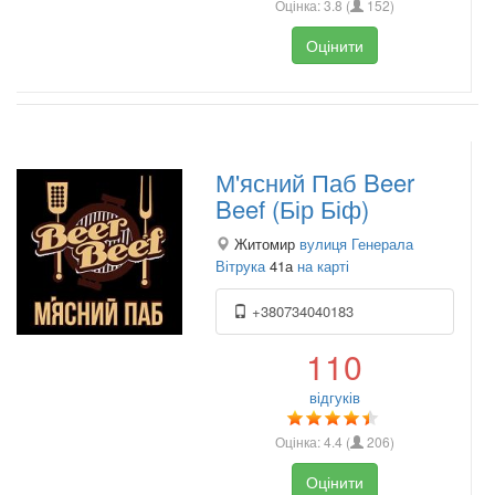
Оцінка:
3.8
(
152
)
Оцінити
М'ясний Паб Beer
Beef (Бір Біф)
Житомир
вулиця Генерала
Вітрука
41а
на карті
+380734040183
110
відгуків
Оцінка:
4.4
(
206
)
Оцінити