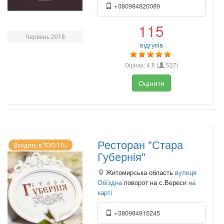
+380984820089
115
Червень 2018
відгуків
Оцінка:
4.8
(
527
)
Оцінити
Ресторан "Стара
Входить в ТОП-10+
Губернія"
Житомирська область
вулиця
Обїздна
поворот на с.Вереси
на
карті
+380984915245