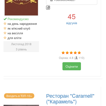
45
Рекомендуємо
відгуків
на день народження
як м'ясний клуб
на весілля
для еліти
Листопад 2018
3 рівень
Оцінка:
4.8
(
110
)
Оцінити
Ресторан "Caramell"
Входить в ТОП-10+
("Карамель")