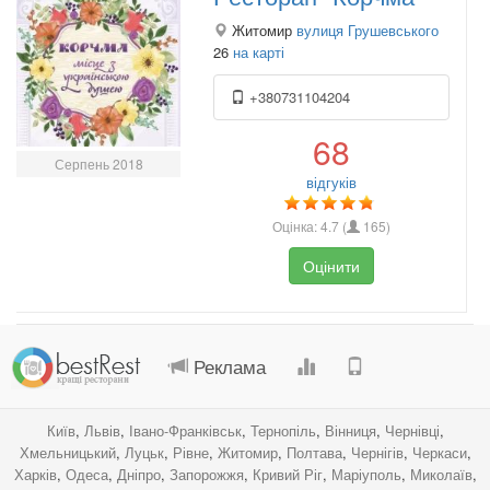
Житомир
вулиця Грушевського
26
на карті
+380731104204
68
Серпень 2018
відгуків
Оцінка:
4.7
(
165
)
Оцінити
.
.
.
.
Реклама
Київ
,
Львів
,
Івано-Франківськ
,
Тернопіль
,
Вінниця
,
Чернівці
,
Хмельницький
,
Луцьк
,
Рівне
,
Житомир
,
Полтава
,
Чернігів
,
Черкаси
,
Харків
,
Одеса
,
Дніпро
,
Запорожжя
,
Кривий Ріг
,
Маріуполь
,
Миколаїв
,