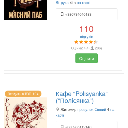
Вітрука
41а
на карті
+380734040183
110
відгуків
Оцінка:
4.4
(
206
)
Оцінити
Кафе "Polisyanka"
Входить в ТОП-10+
("Полісянка")
Житомир
провулок Сінний
4
на
карті
+380985112143