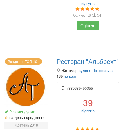
відгуків
Оцінка:
4.8
(
54
)
Оцінити
Ресторан "Альбрехт"
Входить в ТОП-10+
Житомир
вулиця Покровська
169
на карті
+380639490055
39
відгуків
Рекомендуємо
на день народження
Жовтень 2018