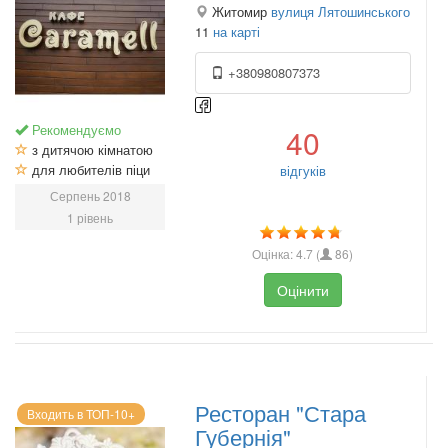
Житомир
вулиця Лятошинського
11
на карті
+380980807373
Рекомендуємо
40
з дитячою кімнатою
для любителів піци
відгуків
Серпень 2018
1 рівень
Оцінка:
4.7
(
86
)
Оцінити
Ресторан "Стара
Входить в ТОП-10+
Губернія"