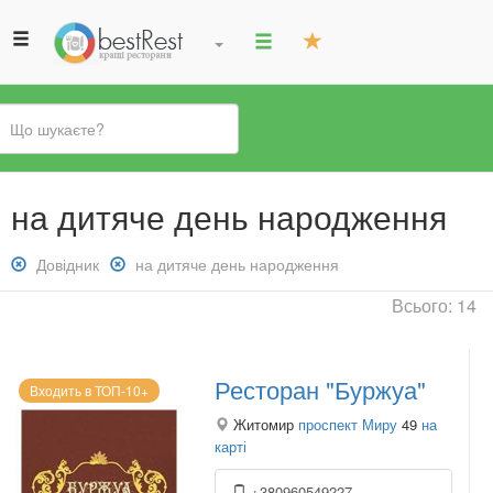
Ви
на дитяче день народження
є
тут
Зняти
Довідник
Зняти
на дитяче день народження
фільтр:
фільтр:
Всього: 14
Довідник
на
дитяче
день
Ресторан "Буржуа"
народження
Входить в ТОП-10+
Житомир
проспект Миру
49
на
карті
+380960549227