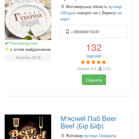
Житомирська область
вулиця
Обїздна
поворот на с.Вереси
на
карті
+380984915245
Рекомендуємо
132
з літнім майданчиком
відгуків
Жовтень 2018
Оцінка:
4.8
(
232
)
Оцінити
М'ясний Паб Beer
Beef (Бір Біф)
Житомир
вулиця Генерала