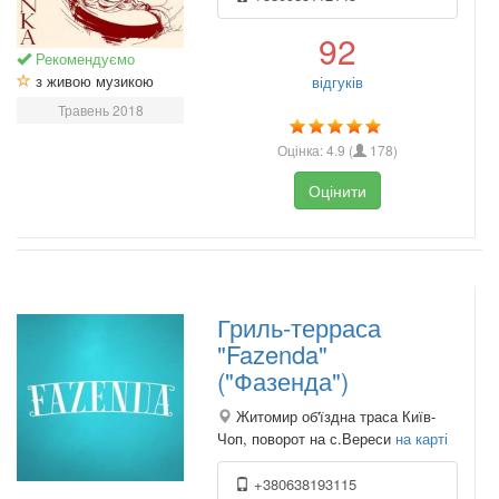
92
Рекомендуємо
з живою музикою
відгуків
Травень 2018
Оцінка:
4.9
(
178
)
Оцінити
Гриль-терраса
"Fazenda"
("Фазенда")
Житомир об'їздна траса Київ-
Чоп, поворот на с.Вереси
на карті
+380638193115