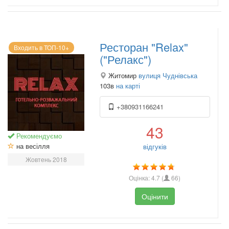
Ресторан "Relax"
Входить в ТОП-10+
("Релакс")
Житомир
вулиця Чуднівська
103в
на карті
+380931166241
43
Рекомендуємо
на весілля
відгуків
Жовтень 2018
Оцінка:
4.7
(
66
)
Оцінити