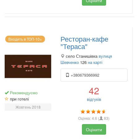
Оцінити
Ресторан-кафе
Входить в ТОП-10+
"Тераса"
село Станишівка
вулиця
Шевченко
126
на карті
+380679366992
42
Рекомендуємо
при готелі
відгуків
Жовтень 2018
Оцінка:
4.6
(
83
)
Оцінити