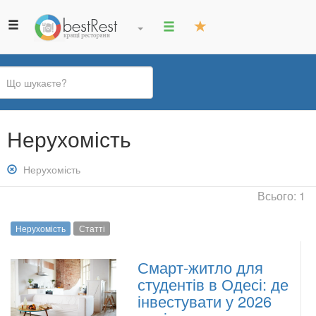
Ви
Нерухомість
є
тут
Зняти
Нерухомість
фільтр:
Всього: 1
Нерухомість
Нерухомість
Статті
Смарт-житло для
студентів в Одесі: де
інвестувати у 2026