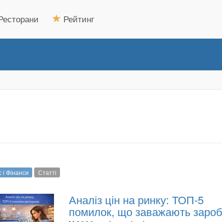
Ресторани
Рейтинг
с і Фінанси
Статті
Аналіз цін на ринку: ТОП-5
помилок, що заважають заро