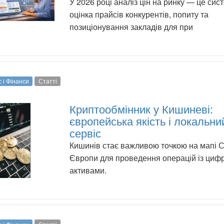
У 2026 році аналіз цін на ринку — це сис
оцінка прайсів конкурентів, попиту та
позиціонування закладів для при
с і Фінанси
Статті
Криптообмінник у Кишиневі:
європейська якість і локальни
сервіс
Кишинів стає важливою точкою на мапі С
Європи для проведення операцій із циф
активами.