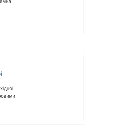
темна
й
хідної
ровими