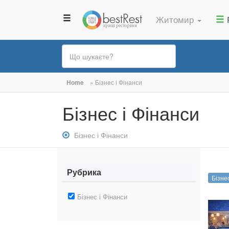
Житомир
Ви
Home
»
Бізнес і Фінанси
є
Бізнес і Фінанси
тут
Зняти
Бізнес і Фінанси
фільтр:
Бізнес
і
Рубрика
Бізне
Фінанси
Зняти
Бізнес і Фінанси
фільтр:
Бізнес
і