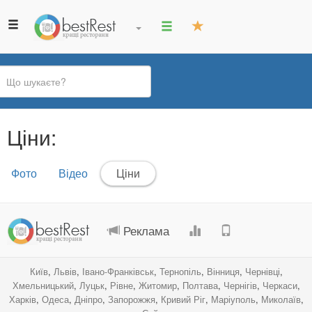
Ви
Ціни:
є
тут
Первинні
Фото
Відео
Ціни
(активна
вкладки
вкладка)
.
.
.
.
Реклама
Київ
,
Львів
,
Івано-Франківськ
,
Тернопіль
,
Вінниця
,
Чернівці
,
Хмельницький
,
Луцьк
,
Рівне
,
Житомир
,
Полтава
,
Чернігів
,
Черкаси
,
Харків
,
Одеса
,
Дніпро
,
Запорожжя
,
Кривий Ріг
,
Маріуполь
,
Миколаїв
,