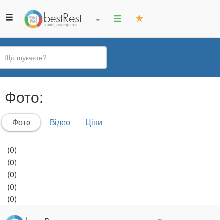
Ви
Фото:
є
тут
Первинні
Фото
(активна
Відео
Ціни
вкладки
вкладка)
(0)
(0)
(0)
(0)
(0)
.
.
.
.