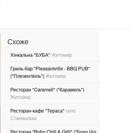
Схоже
Хінкальна "БУБА"
Житомир
Гриль-бар "Pleasantville - BBQ PUB"
("Плезентвіль")
Житомир
Ресторан "Caramell" ("Карамель")
Житомир
Ресторан-кафе "Тераса"
село
Станишівка
Ресторан "Boho Chill & Grill" ("Бохо Чіл