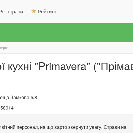
Ресторани
Рейтинг
вера")
ї кухні "Primavera" ("Пріма
оща Замкова
5/8
558914
вітний персонал, на що варто звернути увагу. Страви на