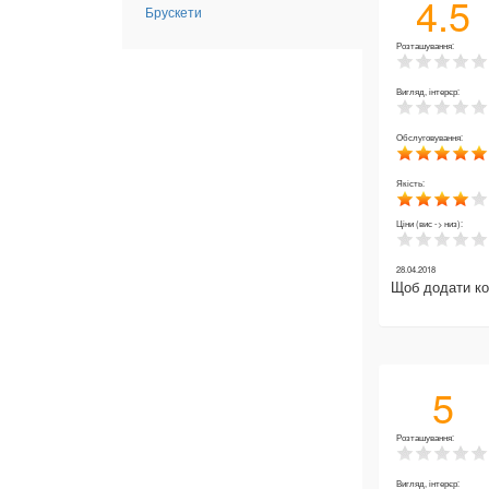
4.5
Брускети
Розташування:
Вигляд, інтерєр:
Обслуговування:
Якість:
Ціни (вис -> низ):
28.04.2018
Щоб додати к
5
Розташування:
Вигляд, інтерєр: