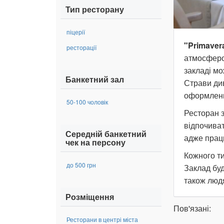
Тип ресторану
піцерії
"Primaver
ресторації
атмосферо
закладі мо
Банкетний зал
Страви ди
оформленн
50-100 чоловік
Ресторан 
відпочиват
Середній банкетний
адже прац
чек на персону
Кожного ти
до 500 грн
Заклад буд
також людя
Розміщення
Пов'язані:
Ресторани в центрі міста