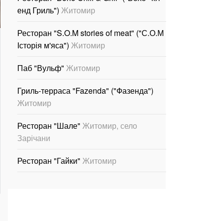
енд Гриль")
Житомир
Ресторан "S.O.M stories of meat" ("С.О.М
Історія м'яса")
Житомир
Паб "Вульф"
Житомир
Гриль-терраса "Fazenda" ("Фазенда")
Житомир
Ресторан "Шале"
Житомир, село
Зарічани
Ресторан "Гайки"
Житомир