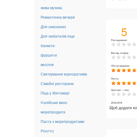
жива музика
Романтична вечеря
5
Для закоханих
Для любителів піци
Розташування:
банкети
Вигляд, інтерєр:
фуршети
весілля
Обслуговування:
Святкування корпоративів
Якість:
Сімейні ресторани
Ціни (вис -> низ):
Піца у Житомирі
Італійське вино
29.04.2018
Щоб додати к
морепродукти
Паста з морепродуктами
Різотто