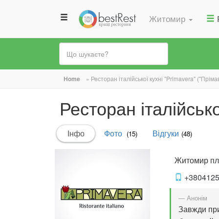
Житомир
Ви
Home
»
Ресторан італійської кухні "Primavera" ("Пріма
є
Ресторан італійсько
тут
Первинні
Інфо
(активна
Фото
Відгуки
(15)
(48)
вкладки
вкладка)
Житомир
пл
+380412
— Анонім
Завжди при