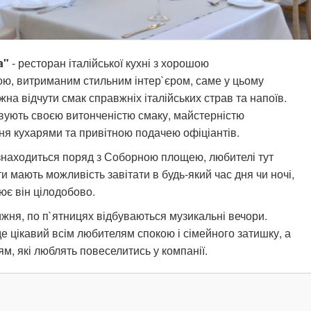
a"
- ресторан італійської кухні з хорошою
ю, витриманим стильним інтер`єром, саме у цьому
жна відчути смак справжніх італійських страв та напоїв.
вують своєю витонченістю смаку, майстерністю
я кухарями та привітною подачею офіціантів.
знаходиться поряд з Соборною площею, любителі тут
и мають можливість завітати в будь-який час дня чи ночі,
ює він цілодобово.
жня, по п`ятницях відбуваються музикальні вечори.
е цікавий всім любителям спокою і сімейного затишку, а
м, які люблять повеселитись у компанії.