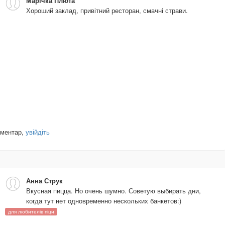
Марічка Плюта
Хороший заклад, привітний ресторан, смачні страви.
оментар,
увійдіть
Анна Струк
Вкусная пицца. Но очень шумно. Советую выбирать дни,
когда тут нет одновременно нескольких банкетов:)
для любителів піци