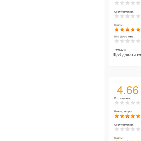
Обслуговування:
Якість:
Ціни (вис -> низ):
19.04.2018
Щоб додати к
4.66
Розташування:
Вигляд, інтерєр:
Обслуговування:
Якість: