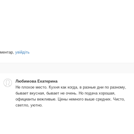
оментар,
увійдіть
Любимова Екатерина
Не плохое место. Кухня как когда, в разные дни по разному,
бывает вкусная, бывает не очень. Но подача хорошая,
официанты вежливые. Цены немного выше средних. Чисто,
светло, уютно.