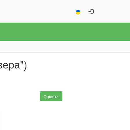
вера")
Оцінити