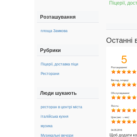
Піцерії, дос
Розташування
площа Замкова
Останні 
Рубрики
5
Піцерії, доставка піци
Розташування:
Ресторани
Вигляд, інтерєр:
Люди шукають
Обслуговування:
Якість:
ресторан в центрі міста
італійська кухня
Ціни (вис -> низ):
музика
04.05.2018
Щоб додати к
Музикальні вечори