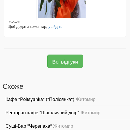
11.04.2018
Щоб додати коментар,
увійдіть
Всі відгуки
Схоже
Кафе "Polisyanka" ("Полісянка")
Житомир
Ресторан-кафе "Шашличний двір"
Житомир
Суші-Бар "Черепаха"
Житомир