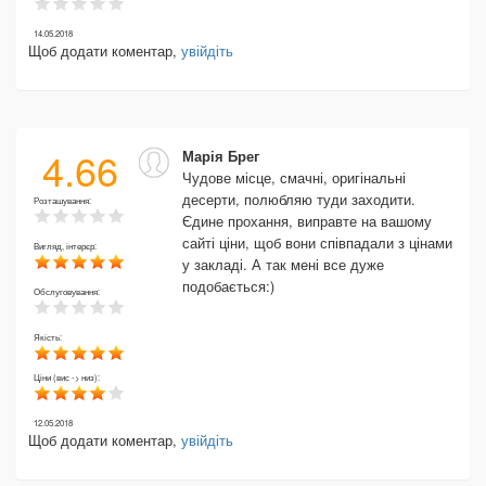
14.05.2018
Щоб додати коментар,
увійдіть
4.66
Марія Брег
Чудове місце, смачні, оригінальні
десерти, полюбляю туди заходити.
Розташування:
Єдине прохання, виправте на вашому
сайті ціни, щоб вони співпадали з цінами
Вигляд, інтерєр:
у закладі. А так мені все дуже
подобається:)
Обслуговування:
Якість:
Ціни (вис -> низ):
12.05.2018
Щоб додати коментар,
увійдіть