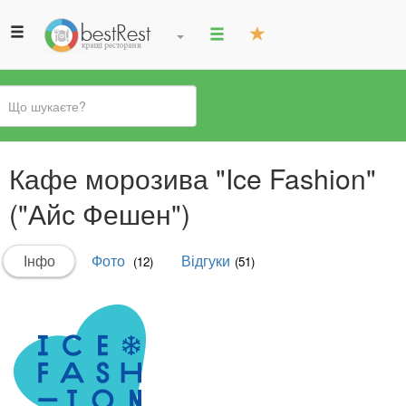
Ви
Кафе морозива "Ice Fashion"
є
тут
("Айс Фешен")
Первинні
Інфо
(активна
Фото
Відгуки
(12)
(51)
вкладки
вкладка)