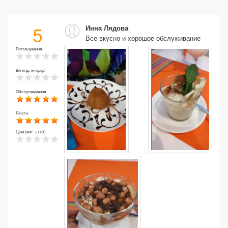
5
Инна Лядова
Все вкусно и хорошое обслуживание
Розташування:
Вигляд, інтерєр:
Обслуговування:
Якість:
Ціни (вис -> низ):