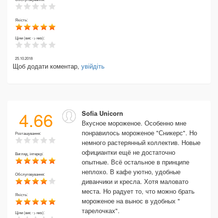
Якість:
Ціни (вис -> низ):
25.10.2018
Щоб додати коментар,
увійдіть
4.66
Sofiа Unicorn
Вкусное мороженое. Особенно мне
понравилось мороженое "Сникерс". Но
Розташування:
немного растерянный коллектив. Новые
официантки ещё не достаточно
Вигляд, інтерєр:
опытные. Всё остальное в принципе
неплохо. В кафе уютно, удобные
Обслуговування:
диванчики и кресла. Хотя маловато
места. Но радует то, что можно брать
Якість:
мороженое на вынос в удобных "
тарелочках".
Ціни (вис -> низ):