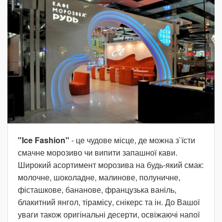
"Ice Fashion"
- це чудове місце, де можна з`їсти
смачне морозиво чи випити запашної кави.
Широкий асортимент морозива на будь-який смак:
молочне, шоколадне, малинове, полуничне,
фісташкове, бананове, французька ваніль,
блакитний янгол, тірамісу, снікерс та ін. До Вашої
уваги також оригінальні десерти, освіжаючі напої