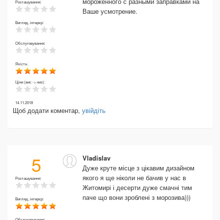
мороженного с разными заправками на
Розташування:
Ваше усмотрение.
Вигляд, інтерєр:
Обслуговування:
Якість:
Ціни (вис -> низ):
14.11.2018
Щоб додати коментар,
увійдіть
5
Vladislav
Дуже круте місце з цікавим дизайном
якого я ще ніколи не бачив у нас в
Розташування:
Житомирі і десерти дуже смачні тим
паче що вони зроблені з морозива)))
Вигляд, інтерєр:
Обслуговування: