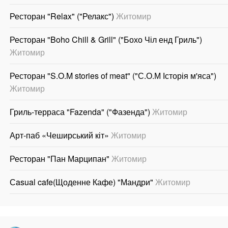
Ресторан "Relax" ("Релакс")
Житомир
Ресторан "Boho Chill & Grill" ("Бохо Чіл енд Гриль")
Житомир
Ресторан "S.O.M stories of meat" ("С.О.М Історія м'яса")
Житомир
Гриль-терраса "Fazenda" ("Фазенда")
Житомир
Арт-паб «Чеширський кіт»
Житомир
Ресторан "Пан Марципан"
Житомир
Сasual cafe(Щоденне Кафе) "Мандри"
Житомир
.
.
.
.