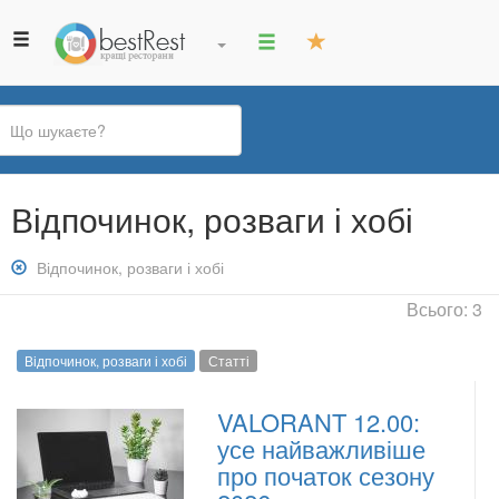
Ви
Відпочинок, розваги і хобі
є
тут
Зняти
Відпочинок, розваги і хобі
фільтр:
Всього: 3
Відпочинок,
розваги
Відпочинок, розваги і хобі
Статті
і
хобі
VALORANT 12.00:
усе найважливіше
про початок сезону