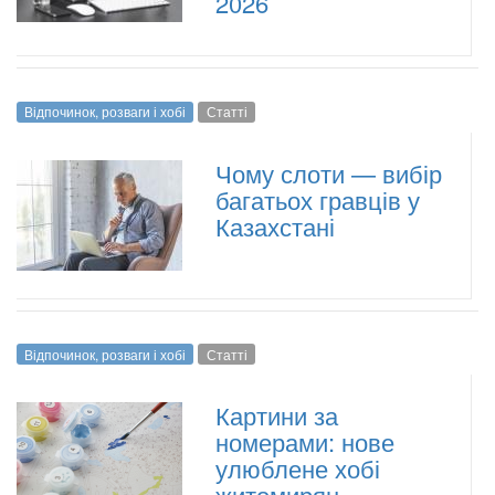
2026
Відпочинок, розваги і хобі
Статті
Чому слоти — вибір
багатьох гравців у
Казахстані
Відпочинок, розваги і хобі
Статті
Картини за
номерами: нове
улюблене хобі
житомирян