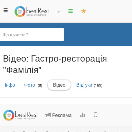
Ви
Відео: Гастро-ресторація
є
тут
"Фамілія"
Первинні
Інфо
Фото
Відео
(активна
Відгуки
(8)
(169)
вкладки
вкладка)
.
.
.
.
Реклама