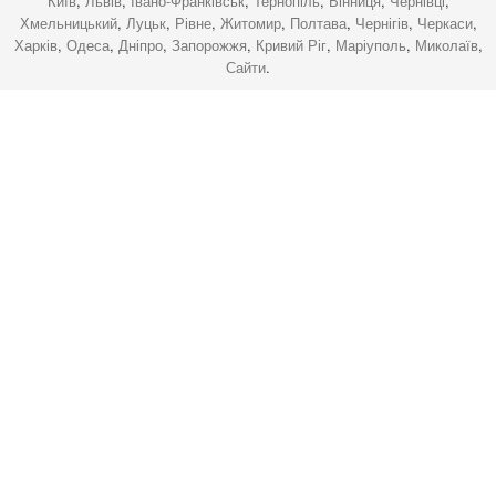
Київ
,
Львів
,
Івано-Франківськ
,
Тернопіль
,
Вінниця
,
Чернівці
,
Хмельницький
,
Луцьк
,
Рівне
,
Житомир
,
Полтава
,
Чернігів
,
Черкаси
,
Харків
,
Одеса
,
Дніпро
,
Запорожжя
,
Кривий Ріг
,
Маріуполь
,
Миколаїв
,
Сайти
.