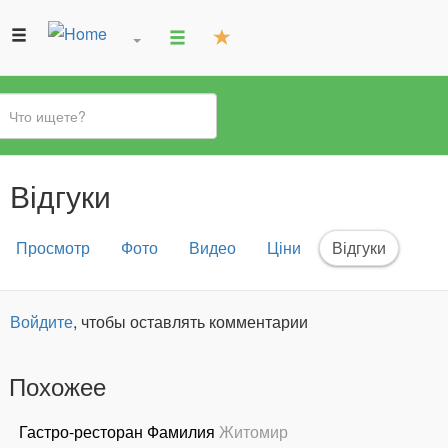
Вы
Відгуки
здесь
Главные
Просмотр
Фото
Видео
Ціни
Відгуки
(активн
вкладки
вкладка
Войдите
, чтобы оставлять комментарии
Похожее
Гастро-ресторан Фамилия
Житомир