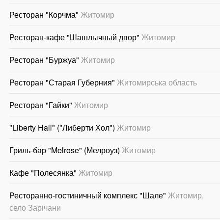
Ресторан "Корчма"
Житомир
Ресторан-кафе "Шашлычный двор"
Житомир
Ресторан "Буржуа"
Житомир
Ресторан "Старая Губерния"
Житомирська область
Ресторан "Гайки"
Житомир
"Liberty Hall" ("Либерти Хол")
Житомир
Гриль-бар "Melrose" (Мелроуз)
Житомир
Кафе "Полесянка"
Житомир
Ресторанно-гостиничный комплекс "Шале"
Житомир,
село Зарічани