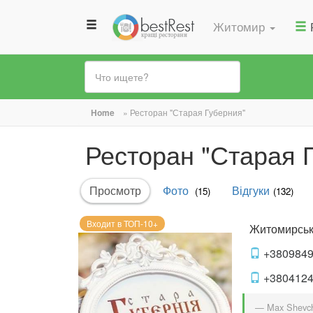
Житомир
Вы
Home
»
Ресторан "Старая Губерния"
здесь
Ресторан "Старая 
Главные
Просмотр
(активная
Фото
Відгуки
(15)
(132)
вкладки
вкладка)
Входит в ТОП-10+
Житомирськ
+380984
+380412
— Max Shevc