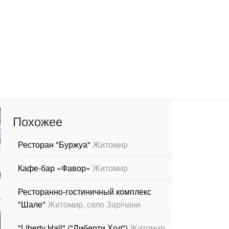
Похожее
Ресторан "Буржуа"
Житомир
Кафе-бар «Фавор»
Житомир
Ресторанно-гостиничный комплекс
"Шале"
Житомир, село Зарічани
"Liberty Hall" ("Либерти Хол")
Житомир