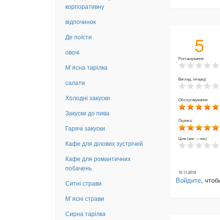
корпоративну
відпочинок
5
Де поїсти
овочі
Розташування:
М`ясна тарілка
Вигляд, інтерєр:
салати
Холодні закуски
Обслуговування:
Закуски до пива
Оценка:
Гарячі закуски
Ціни (вис -> низ):
Кафе для ділових зустрічей
Кафе для романтичних
побачень
15.11.2018
Войдите
, что
Ситні страви
М`ясні страви
Сирна тарілка