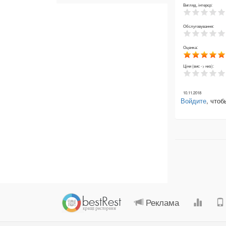
Вигляд, інтерєр:
Обслуговування:
Оценка:
Ціни (вис -> низ):
10.11.2018
Войдите
, что
Реклама