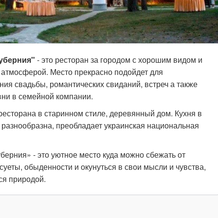
Губерния"
- это ресторан за городом с хорошим видом и
 атмосферой. Место прекрасно подойдет для
ния свадьбы, романтических свиданий, встреч а также
вни в семейной компании.
ресторана в старинном стиле, деревянный дом. Кухня в
 разнообразна, преобладает украинская национальная
берния» - это уютное место куда можно сбежать от
суеты, обыденности и окунуться в свои мысли и чувства,
ся природой.