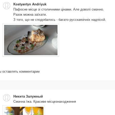
Kostyantyn Andriyuk
Пафосне місце зі столичними цінами. Але доволі смачно.
Разок можна заїхати.
З того, що не сподобалось - багато русскаязічніх надпісєй.
бы оставлять комментарии
Никита Залужный
Смачна їжа. Красиве місцезнаходження