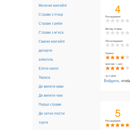
4
Молочні коктейлі
Страви з птиці
Розташування:
Страви з риби
Вигляд, інтерєр:
Страви з м`яса
Смачні коктейлі
Обслуговування:
десерти
Оценка:
алкоголь
Ціни (вис -> низ):
Елітні напої
15.11.2018
Тераса
Войдите
, что
Де випити кави
Де випити чаю
Перші страви
5
Де ситно поїсти
Розташування:
торти