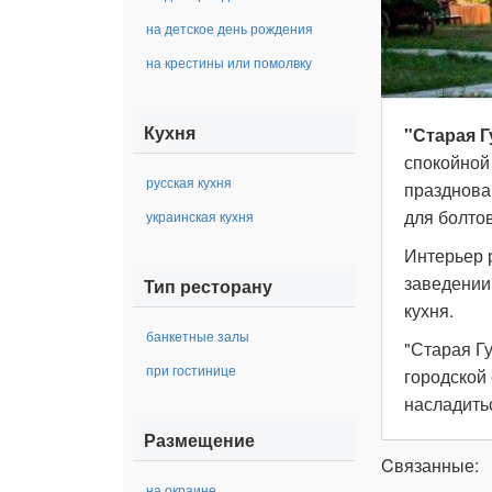
на детское день рождения
на крестины или помолвку
Кухня
"Старая 
спокойной
русская кухня
празднова
для болто
украинская кухня
Интерьер 
заведении
Тип ресторану
кухня.
банкетные залы
"Старая Гу
при гостинице
городской 
насладить
Размещение
Cвязанные:
на окраине