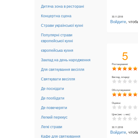
Дитяча зона в ресторані
Концертна сцена
30.11.2018
Войдите
, что
Страви української кухні
Популярні страви
європейської кухні
5
європейська кухня
Заклад на день народження
Розташування:
Для святкування весілля
Вигляд, інтерєр:
Святкувати весілля
Де поснідати
Обслуговування:
Де пообідати
Оценка:
Де повечеряти
Ціни (вис -> низ):
Легкий перекус
Легкі страви
30.11.2018
Войдите
, что
Кафе для святкування