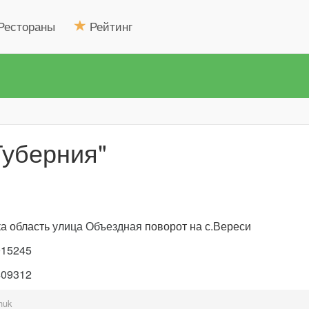
Рестораны
Рейтинг
Губерния"
а область
улица Объездная
поворот на с.Вереси
915245
409312
huk