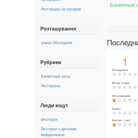
Банкетные 
Рестораны за городом
Розташування
Последн
улица Объездная
1
Рубрики
Розташування:
Банкетные залы
Вигляд, інтерєр:
Рестораны
Обслуговування:
Люди ищут
Оценка:
ресторан
Ціни (вис -> низ):
Ресторан з дитячим
майданчиком