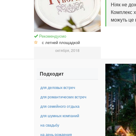
Ніяк не до
Комплекс х
можуть це 
Рекомендуємо
с летней площадкой
октября, 2018
Подходит
для деловых встреч
для романтических встреч
для семейного отдыха
для шумных компаний
на свадьбу
на день рождения