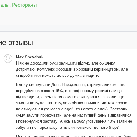
залы
,
Рестораны
ие отзывы
Max Shevchuk
Ніяк не доходили руки залишити відгук, але обіцянку
дотримаю. Комплекс хороший з хорошим керівництвом, але
співробітники можуть це все думка знищити.
Влітку святкували День Народження, отримували смс, що
передбачена знижка 15%, в телефонному режимі нам це
підтвердили, а ось після самого святкування сказали, що
знижки не буде і на те було 3 різних причини, які між собою
не стикуються (то мало людей, то багато людей). Заставну
суму забули порахувати, але на наступний день виправилися
і повернулися заставу. А ось за обслуговування 10% взяти не
забули і не через касу, а тільки готівкою, до чого б це?
Ось так, одним ввечері можна зіпсувати відношення, яке було