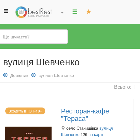
Ви
вулиця Шевченко
є
тут
Зняти
Довідник
Зняти
вулиця Шевченко
фільтр:
фільтр:
Всього: 1
Довідник
вулиця
Шевченко
Ресторан-кафе
Входить в ТОП-10+
"Тераса"
село Станишівка
вулиця
Шевченко
126
на карті