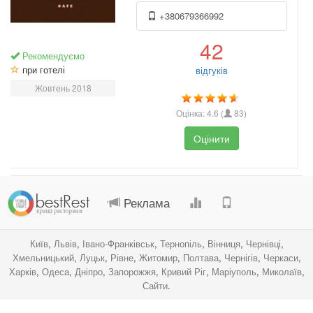
+380679366992
42
Рекомендуємо
при готелі
відгуків
Жовтень 2018
Оцінка:
4.6
(
83
)
Оцінити
.
.
.
.
Реклама
Київ
,
Львів
,
Івано-Франківськ
,
Тернопіль
,
Вінниця
,
Чернівці
,
Хмельницький
,
Луцьк
,
Рівне
,
Житомир
,
Полтава
,
Чернігів
,
Черкаси
,
Харків
,
Одеса
,
Дніпро
,
Запорожжя
,
Кривий Ріг
,
Маріуполь
,
Миколаїв
,
Сайти
.