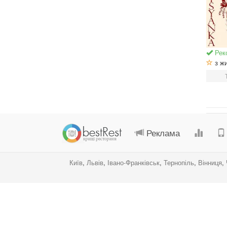
музикою
Рек
з ж
Реклама
Київ
,
Львів
,
Івано-Франківськ
,
Тернопіль
,
Вінниця
,