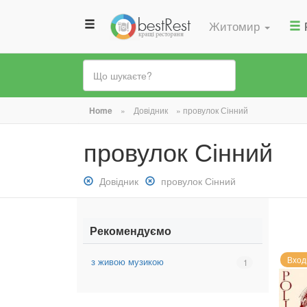
Житомир
Ви
Home
»
Довідник
»
провулок Сінний
є
провулок Сінний
тут
Зняти
Довідник
Зняти
провулок Сінний
фільтр:
фільтр:
Довідник
провулок
Сінний
Рекомендуємо
Вход
з живою музикою
Вибрати
1
фільтр:
з
живою