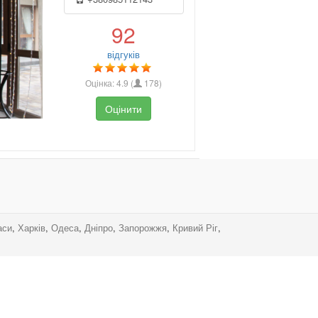
92
відгуків
Оцінка:
4.9
(
178
)
Оцінити
аси
,
Харків
,
Одеса
,
Дніпро
,
Запорожжя
,
Кривий Ріг
,