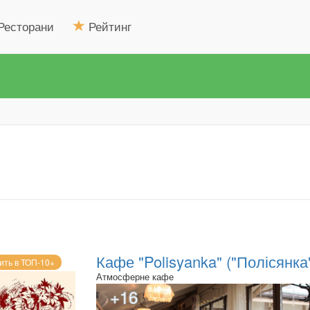
Ресторани
Рейтинг
Кафе "Polisyanka" ("Полісянка
ить в ТОП-10+
Атмосферне кафе
+16