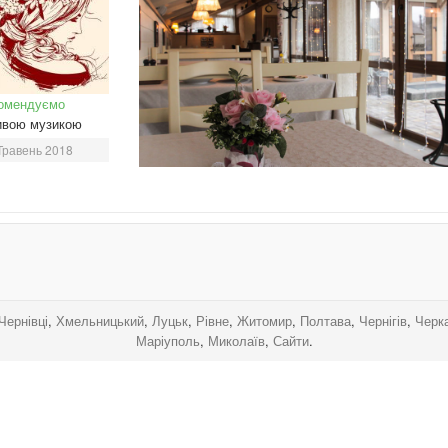
омендуємо
ивою музикою
Травень 2018
.
.
.
.
Чернівці
,
Хмельницький
,
Луцьк
,
Рівне
,
Житомир
,
Полтава
,
Чернігів
,
Черк
Маріуполь
,
Миколаїв
,
Сайти
.