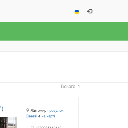
Всього: 1
")
Житомир
провулок
Сінний
4
на карті
+380985112143