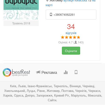
Житомир
вулиця Київська
13
на
карті
+380674062261
Травень 2018
34
відгуків
Оцінка:
4.7
(
143
)
Оцінити
.
.
.
.
Реклама
Київ
,
Львів
,
Івано-Франківськ
,
Тернопіль
,
Вінниця
,
Чернівці
,
Хмельницький
,
Луцьк
,
Рівне
,
Житомир
,
Полтава
,
Чернігів
,
Черкаси
,
Харків
,
Одеса
,
Дніпро
,
Запорожжя
,
Кривий Ріг
,
Маріуполь
,
Миколаїв
,
Сайти
.