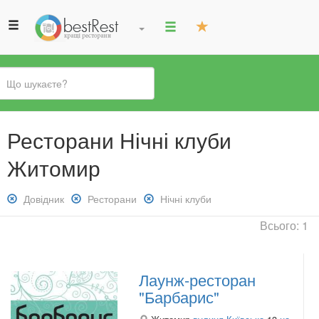
Ви
Ресторани Нічні клуби
є
тут
Житомир
Зняти
Довідник
Зняти
Ресторани
Зняти
Нічні клуби
фільтр:
фільтр:
фільтр:
Всього: 1
Довідник
Ресторани
Нічні
клуби
Лаунж-ресторан
"Барбарис"