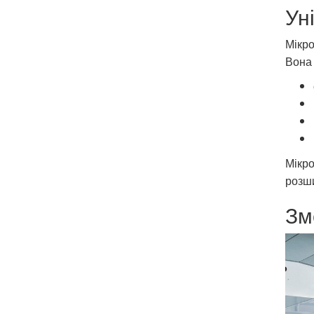
Ун
Мікро
Вона 
Мікро
розш
Зм