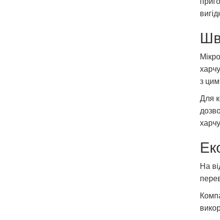
приго
вигід
Шв
Мікро
харчу
з цим
Для к
дозво
харч
Ек
На ві
перев
Компа
викор