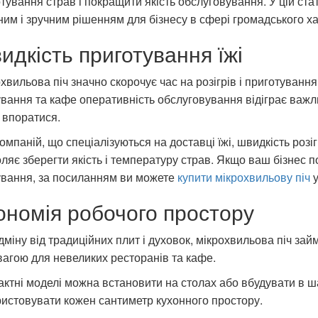
тування страв і покращити якість обслуговування. У цій ста
ним і зручним рішенням для бізнесу в сфері громадського х
идкість приготування їжі
хвильова піч значно скорочує час на розігрів і приготування
вання та кафе оперативність обслуговування відіграє важл
 впоратися.
омпаній, що спеціалізуються на доставці їжі, швидкість розі
ляє зберегти якість і температуру страв. Якщо ваш бізнес 
ування, за посиланням ви можете
купити мікрохвильову піч
у
ономія робочого простору
дміну від традиційних плит і духовок, мікрохвильова піч за
агою для невеликих ресторанів та кафе.
ктні моделі можна встановити на столах або вбудувати в 
истовувати кожен сантиметр кухонного простору.