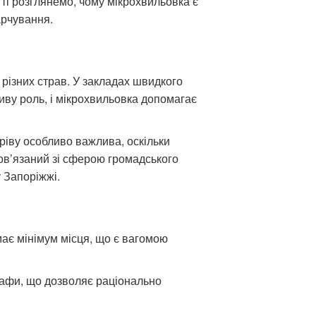
тті розглянемо, чому мікрохвильовка є
арчування.
 різних страв. У закладах швидкого
иву роль, і мікрохвильовка допомагає
гріву особливо важлива, оскільки
пов’язаний зі сферою громадського
 Запоріжжі.
ймає мінімум місця, що є вагомою
шафи, що дозволяє раціонально