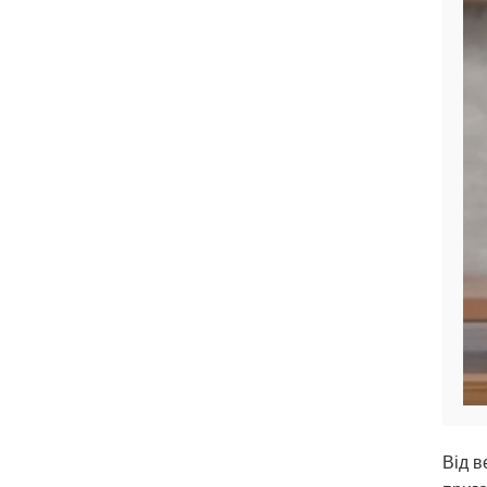
Від в