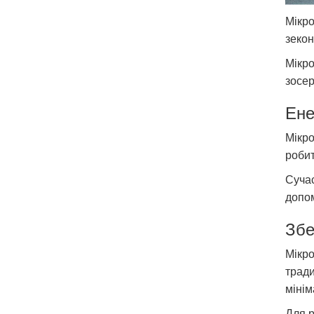
Мікро
зекон
Мікро
зосер
Ене
Мікро
робит
Сучас
допом
Збе
Мікро
тради
міні
Для р