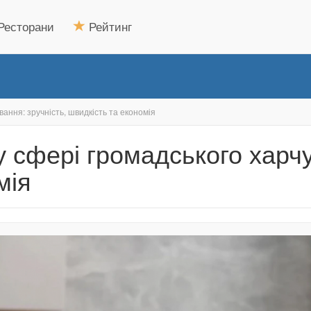
Ресторани
Рейтинг
вання: зручність, швидкість та економія
у сфері громадського харчу
мія