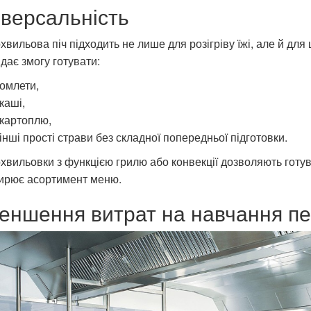
іверсальність
хвильова піч підходить не лише для розігріву їжі, але й дл
дає змогу готувати:
омлети,
каші,
картоплю,
інші прості страви без складної попередньої підготовки.
хвильовки з функцією грилю або конвекції дозволяють готув
ирює асортимент меню.
еншення витрат на навчання п