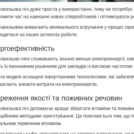
хвильова піч дуже проста у використанні, тому не потребує
омити час на навчанні нових співробітників і оптимізувати 
хвильовки вимагають мінімального втручання у процес приг
едитися на інших аспектах роботи.
ргоефективність
хвильові печі споживають значно менше електроенергії, ніж
ь їх економним рішенням для закладів із високою частотою
ні моделі оснащені інверторними технологіями, які забезпеч
агають знизити витрати на електроенергію.
реження якості та поживних речовин
хвильова піч допомагає краще зберігати вітаміни та поживні
ційними методами приготування. Це пояснюється тим, що їж
мальним термічним впливом.
есторанів і кафе, орієнтованих на здорове харчування, ця