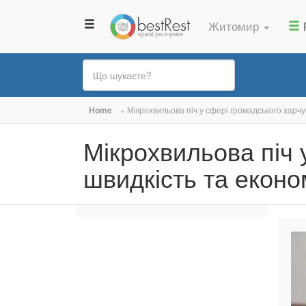
Житомир
Ви
Home
»
Мікрохвильова піч у сфері громадського харчу
є
Мікрохвильова піч 
тут
швидкість та еконо