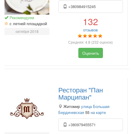
+380984915245
Рекомендуем
132
с летней площадкой
отзывов
октября 2018
Средняя:
4.8
(
232
оценок)
Оценить
Ресторан "Пан
Марципан"
Житомир
улица Большая
Бердичевская
55
на карте
+380979455571