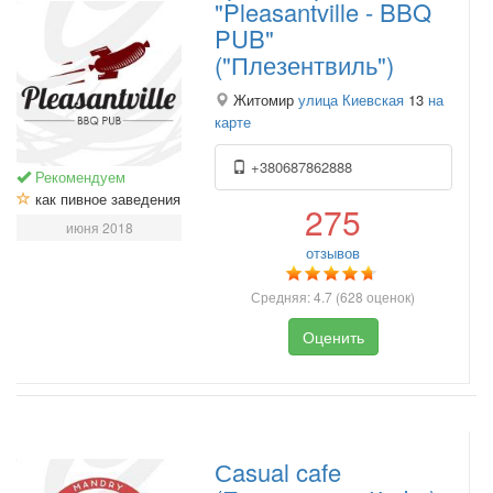
"Pleasantville - BBQ
PUB"
("Плезентвиль")
Житомир
улица Киевская
13
на
карте
+380687862888
Рекомендуем
как пивное заведения
275
июня 2018
отзывов
Средняя:
4.7
(
628
оценок)
Оценить
Сasual cafe