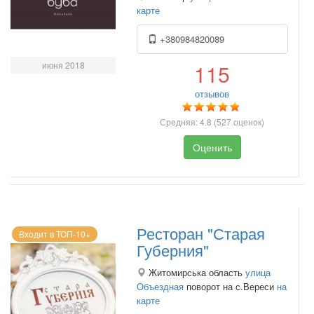
карте
+380984820089
июня 2018
115
отзывов
Средняя:
4.8
(
527
оценок)
Оценить
Ресторан "Старая
Входит в ТОП-10+
Губерния"
Житомирська область
улица
Объездная
поворот на с.Вереси
на
карте