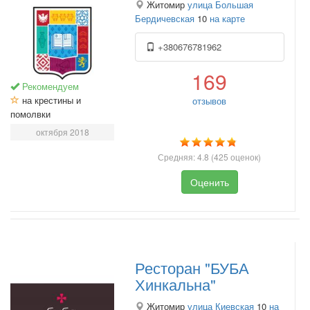
Житомир
улица Большая
Бердичевская
10
на карте
+380676781962
169
Рекомендуем
на крестины и
отзывов
помолвки
октября 2018
Средняя:
4.8
(
425
оценок)
Оценить
Ресторан "БУБА
Хинкальна"
Житомир
улица Киевская
10
на