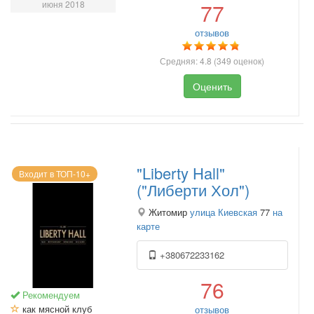
июня 2018
77
отзывов
Средняя:
4.8
(
349
оценок)
Оценить
"Liberty Hall"
Входит в ТОП-10+
("Либерти Хол")
Житомир
улица Киевская
77
на
карте
+380672233162
76
Рекомендуем
как мясной клуб
отзывов