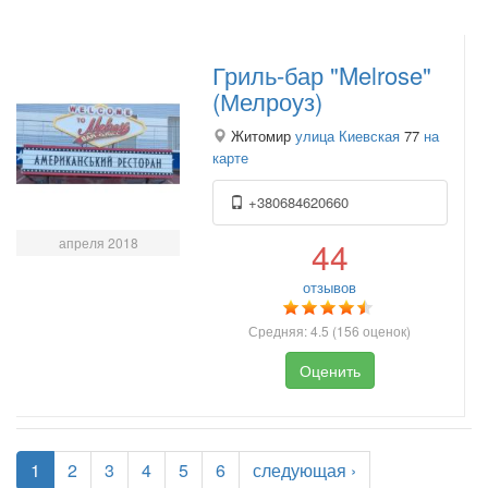
Гриль-бар "Melrose"
(Мелроуз)
Житомир
улица Киевская
77
на
карте
+380684620660
апреля 2018
44
отзывов
Средняя:
4.5
(
156
оценок)
Оценить
1
2
3
4
5
6
следующая ›