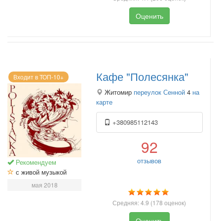
Оценить
Кафе "Полесянка"
Входит в ТОП-10+
Житомир
переулок Сенной
4
на
карте
+380985112143
92
отзывов
Рекомендуем
с живой музыкой
мая 2018
Средняя:
4.9
(
178
оценок)
Оценить