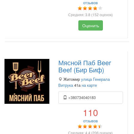
отзывов
Средняя:
3.8
(
152
оценок)
Оценить
Мясной Паб Beer
Beef (Бир Биф)
Житомир
улица Генерала
Витрука
41а
на карте
+380734040183
110
отзывов
Средняя:
4.4
(
206
оценок)