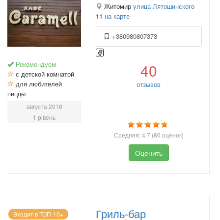
Житомир
улица Лятошинского
11
на карте
+380980807373
Рекомендуем
40
с детской комнатой
для любителей
отзывов
пиццы
августа 2018
1 рівень
Средняя:
4.7
(
86
оценок)
Оценить
Гриль-бар
Входит в ТОП-10+