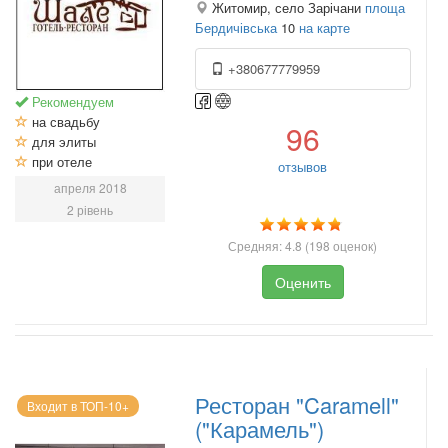
Житомир, село Зарічани
площа
Бердичівська
10
на карте
+380677779959
Рекомендуем
на свадьбу
96
для элиты
при отеле
отзывов
апреля 2018
2 рівень
Средняя:
4.8
(
198
оценок)
Оценить
Ресторан "Caramell"
Входит в ТОП-10+
("Карамель")