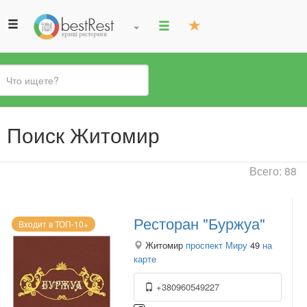
Вы
Поиск Житомир
здесь
Всего: 88
Ресторан "Буржуа"
Входит в ТОП-10+
Житомир
проспект Миру
49
на
карте
+380960549227