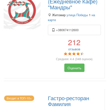
(Ежедневное Кафе)
"Мандры"
Житомир
улица Победы
1
на
карте
+380674112600
212
отзывов
Средняя:
4.4
(
348
оценок)
Оценить
Гастро-ресторан
Входит в ТОП-10+
Фамилия