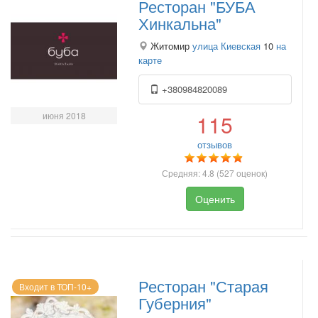
Ресторан "БУБА
Хинкальна"
Житомир
улица Киевская
10
на
карте
+380984820089
июня 2018
115
отзывов
Средняя:
4.8
(
527
оценок)
Оценить
Ресторан "Старая
Входит в ТОП-10+
Губерния"