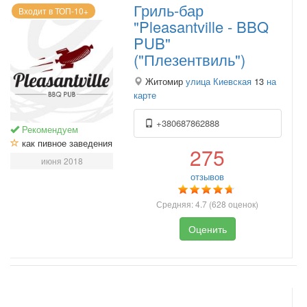
Гриль-бар
Входит в ТОП-10+
"Pleasantville - BBQ
PUB"
("Плезентвиль")
Житомир
улица Киевская
13
на
карте
+380687862888
Рекомендуем
как пивное заведения
275
июня 2018
отзывов
Средняя:
4.7
(
628
оценок)
Оценить