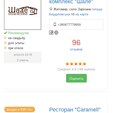
комплекс "Шале"
Житомир, село Зарічани
площа
Бердичівська
10
на карте
+380677779959
Рекомендуем
на свадьбу
96
для элиты
при отеле
отзывов
апреля 2018
2 рівень
Средняя:
4.8
(
198
оценок)
Оценить
Ресторан "Caramell"
Входит в ТОП-10+