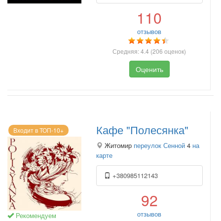
110
отзывов
Средняя:
4.4
(
206
оценок)
Оценить
Кафе "Полесянка"
Входит в ТОП-10+
Житомир
переулок Сенной
4
на
карте
+380985112143
92
отзывов
Рекомендуем