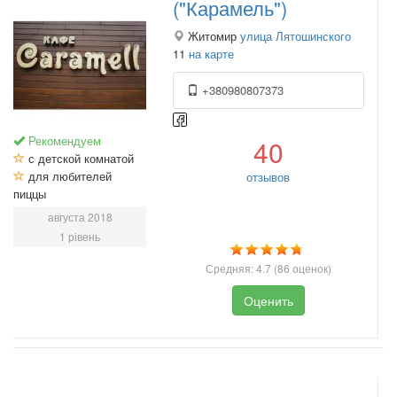
("Карамель")
Житомир
улица Лятошинского
11
на карте
+380980807373
Рекомендуем
40
с детской комнатой
для любителей
отзывов
пиццы
августа 2018
1 рівень
Средняя:
4.7
(
86
оценок)
Оценить