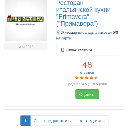
Ресторан
итальянской кухни
"Primavera"
("Примавера")
Житомир
площадь Замковая
5/8
на карте
мая 2018
+380412558914
48
отзывов
Средняя:
4.5
(
170
оценок)
Оценить
1
2
следующая ›
последняя »