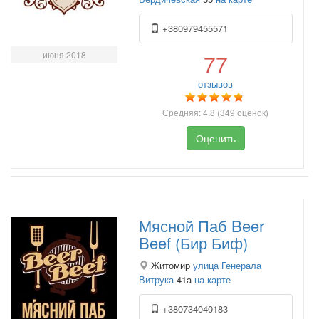
+380979455571
июня 2018
77
отзывов
Средняя:
4.8
(
349
оценок)
Оценить
Мясной Паб Beer
Beef (Бир Биф)
Житомир
улица Генерала
Витрука
41а
на карте
+380734040183