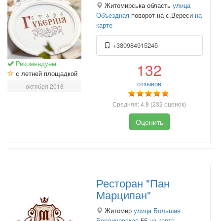
Житомирська область
улица
Объездная
поворот на с.Вереси
на
карте
+380984915245
Рекомендуем
132
с летней площадкой
отзывов
октября 2018
Средняя:
4.8
(
232
оценок)
Оценить
Ресторан "Пан
Марципан"
Житомир
улица Большая
Бердичевская
55
на карте