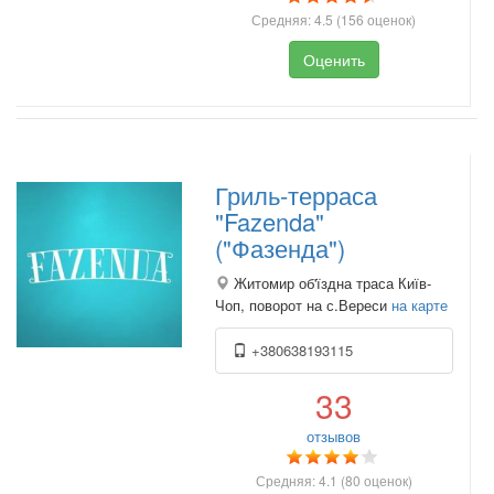
Средняя:
4.5
(
156
оценок)
Оценить
Гриль-терраса
"Fazenda"
("Фазенда")
Житомир об'їздна траса Київ-
Чоп, поворот на с.Вереси
на карте
+380638193115
33
отзывов
Средняя:
4.1
(
80
оценок)