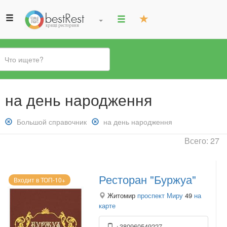
Вы
на день народження
здесь
Снять
Большой справочник
Снять
на день народження
фильтр:
фильтр:
Всего: 27
Большой
на
справочник
день
народження
Ресторан "Буржуа"
Входит в ТОП-10+
Житомир
проспект Миру
49
на
карте
+380960549227