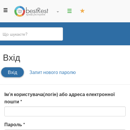
Ви
Вхід
є
тут
Первинні
Вхід
(активна
Запит нового паролю
вкладки
вкладка)
Ім’я користувача(логін) або адреса електронної
пошти
*
Пароль
*