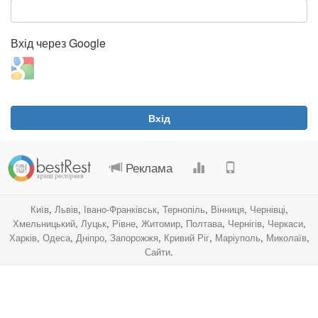
Вхід через Google
Login
with
Google
Вхід
.
.
.
.
Реклама
Київ
,
Львів
,
Івано-Франківськ
,
Тернопіль
,
Вінниця
,
Чернівці
,
Хмельницький
,
Луцьк
,
Рівне
,
Житомир
,
Полтава
,
Чернігів
,
Черкаси
,
Харків
,
Одеса
,
Дніпро
,
Запорожжя
,
Кривий Ріг
,
Маріуполь
,
Миколаїв
,
Сайти
.