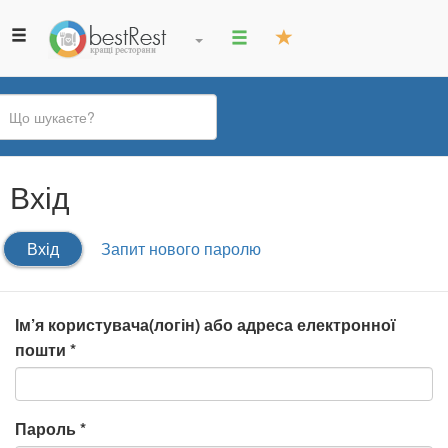
Ви
Вхід
є
тут
Первинні
Вхід
(активна
Запит нового паролю
вкладки
вкладка)
Ім’я користувача(логін) або адреса електронної
пошти
*
Пароль
*