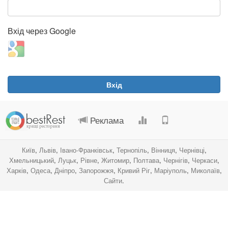
Вхід через Google
Login
with
Google
Вхід
.
.
.
.
Реклама
Київ
,
Львів
,
Івано-Франківськ
,
Тернопіль
,
Вінниця
,
Чернівці
,
Хмельницький
,
Луцьк
,
Рівне
,
Житомир
,
Полтава
,
Чернігів
,
Черкаси
,
Харків
,
Одеса
,
Дніпро
,
Запорожжя
,
Кривий Ріг
,
Маріуполь
,
Миколаїв
,
Сайти
.